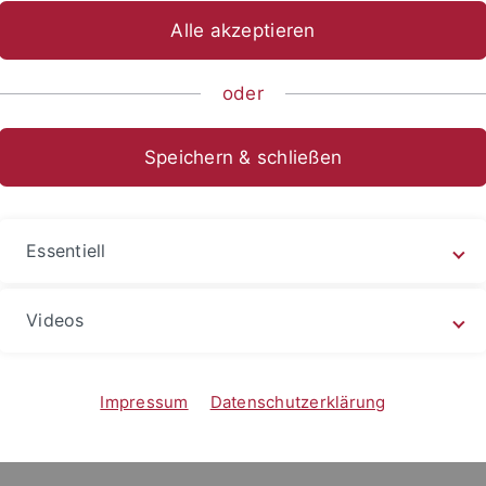
Alle akzeptieren
ische Fakultät
...
Kunsthistorisches Institut
Personen
E
oder
Speichern & schließen
malige Lehrbeauftragte
e, Bettina, Diplom-Papierrestauratorin (
info
@bettinabuen
Essentiell
Videos
Impressum
Datenschutzerklärung