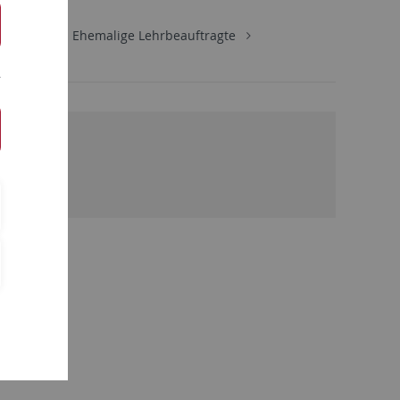
hemalige
Ehemalige Lehrbeauftragte
te.de
)