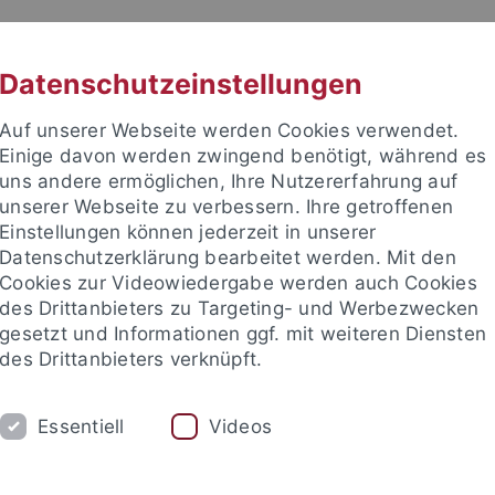
RACHE
UNI A-Z
KONTAKT
SUC
Datenschutzeinstellungen
Auf unserer Webseite werden Cookies verwendet.
Einige davon werden zwingend benötigt, während es
uns andere ermöglichen, Ihre Nutzererfahrung auf
unserer Webseite zu verbessern. Ihre getroffenen
Einstellungen können jederzeit in unserer
Datenschutzerklärung bearbeitet werden. Mit den
ut
Cookies zur Videowiedergabe werden auch Cookies
des Drittanbieters zu Targeting- und Werbezwecken
gesetzt und Informationen ggf. mit weiteren Diensten
des Drittanbieters verknüpft.
UNG
PERSONEN
GRAPH. SAMMLUNG
Essentiell
Videos
chte des Mittelalters (Worm)
Graphische Sammlung
Muse