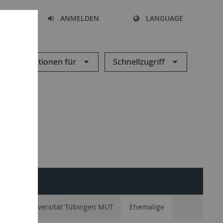
HEN
ANMELDEN
LANGUAGE
Informationen für
Schnellzugriff
um der Universität Tübingen MUT
Ehemalige