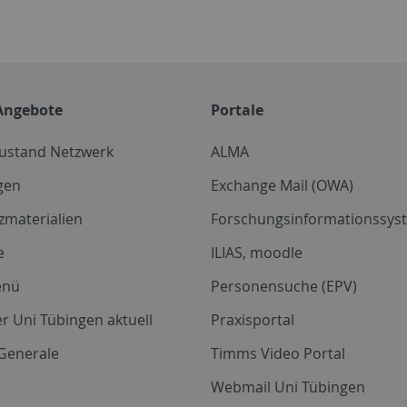
Angebote
Portale
zustand Netzwerk
ALMA
gen
Exchange Mail (OWA)
zmaterialien
Forschungsinformationssyst
e
ILIAS, moodle
enü
Personensuche (EPV)
r Uni Tübingen aktuell
Praxisportal
Generale
Timms Video Portal
Webmail Uni Tübingen