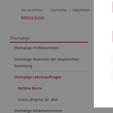
Sie sind hier:
Startseite
Fakultäten
Philosoph
Bettina Bünte
Ehemalige
Ehe
Ehemalige ProfessorInnen
Bünt
Ehemalige Kustoden der Graphischen
Sammlung
Ehemalige Lehrbeauftragte
Bettina Bünte
Coers, Birgitta, Dr. phil.
Ehemalige MitarbeiterInnen