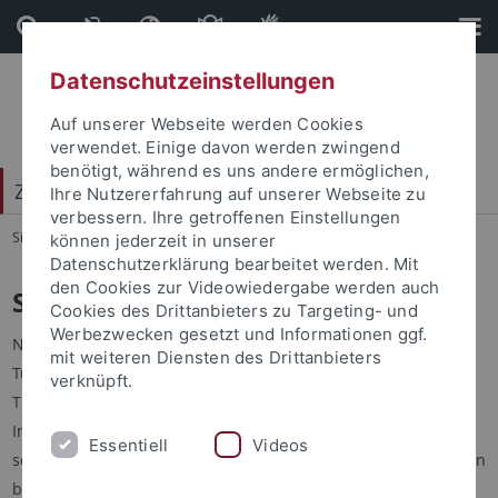
Direkt
Direkt
zum
zur
Inhalt
Fußleiste
Datenschutzeinstellungen
Auf unserer Webseite werden Cookies
verwendet. Einige davon werden zwingend
benötigt, während es uns andere ermöglichen,
Zentrum für Islamische Theologie (ZITh)
Ihre Nutzererfahrung auf unserer Webseite zu
verbessern. Ihre getroffenen Einstellungen
Sie sind hier:
Startseite
...
Studienfachberatung
können jederzeit in unserer
Datenschutzerklärung bearbeitet werden. Mit
den Cookies zur Videowiedergabe werden auch
Studienfachberatung
Cookies des Drittanbieters zu Targeting- und
Werbezwecken gesetzt und Informationen ggf.
Neben der
Zentralen Studienberatung
der Universität
mit weiteren Diensten des Drittanbieters
Tübingen haben Studieninteressierte der Islamischen
verknüpft.
Theologie am ZITh zusätzlich die Möglichkeit, zu Aufbau und
Inhalten des Studiums die
Studienfachberatung
am Zentrum
Essentiell
Videos
selbst wahrzunehmen. Bereits eingeschriebenen Studierenden
bietet das ZITh darüber hinaus
studiengangsspezifische