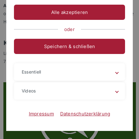
Ansprechpartner
, die bei auftretenden Fragen und
Alle akzeptieren
organisatorischen Belangen eine individuelle und vertrauliche
Hilfestellung leisten.
oder
Kontakt
Speichern & schließen
Liebermeisterstraße 18
72076 Tübingen
Essentiell
Videos
Impressum
Datenschutzerklärung