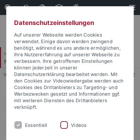
Direkt
Direkt
zum
zur
Inhalt
Fußleiste
Datenschutzeinstellungen
Auf unserer Webseite werden Cookies
verwendet. Einige davon werden zwingend
benötigt, während es uns andere ermöglichen,
Mathematisch-Naturwissenschaftliche Fakultät
Ihre Nutzererfahrung auf unserer Webseite zu
Neuronale Informationsverarbeitung
verbessern. Ihre getroffenen Einstellungen
können jederzeit in unserer
Datenschutzerklärung bearbeitet werden. Mit
Sie sind hier:
Startseite
...
Zeitplan Angewandte Statistik I 2016/17
den Cookies zur Videowiedergabe werden auch
Cookies des Drittanbieters zu Targeting- und
Summer Term 2026
Werbezwecken gesetzt und Informationen ggf.
mit weiteren Diensten des Drittanbieters
Winter Term 2025/26
verknüpft.
Summer Term 2025
Essentiell
Videos
Winter Term 2024/25