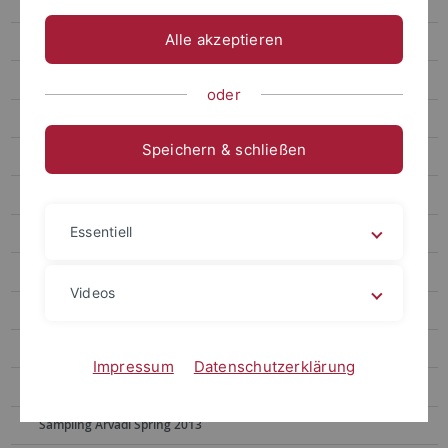
2022
Alle akzeptieren
2021
2020
oder
2019
Speichern & schließen
2018
2017
Essentiell
2016
2015
Videos
2014
2013
Impressum
Datenschutzerklärung
Lab Retreat Oberjoch 2013
Sampling Arvadi Spring 2013