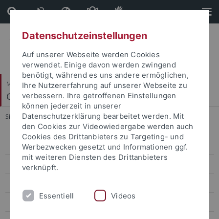
Direkt
Direkt
zum
zur
Inhalt
Fußleiste
Datenschutzeinstellungen
Auf unserer Webseite werden Cookies
verwendet. Einige davon werden zwingend
benötigt, während es uns andere ermöglichen,
Mathematisch-Naturwissenschaftliche Fakultät
Ihre Nutzererfahrung auf unserer Webseite zu
Geomikrobiologie
verbessern. Ihre getroffenen Einstellungen
können jederzeit in unserer
Datenschutzerklärung bearbeitet werden. Mit
Sie sind hier:
Startseite
...
2013
den Cookies zur Videowiedergabe werden auch
Cookies des Drittanbieters zu Targeting- und
2026
Werbezwecken gesetzt und Informationen ggf.
mit weiteren Diensten des Drittanbieters
2025
verknüpft.
2024
Essentiell
Videos
2023