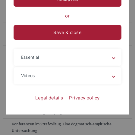
Successful Integration
or
Muslime im Justizvollzug
Reintegration haftentlassener Terroristen in die Gesellschaft
Save & close
Lebenslagen von Jugendstrafgefangenen
Systematische Rückfalluntersuchung im hessischen
Essential
Jugendstrafvollzug
Wissenschaftliche Begleitforschung für das "Projekt Chance - Aus
Videos
der Jugendstrafanstalt ins Jugendheim."
Straffälligenhilfe unter Veränderungsdruck- Analyse neuer
Entwicklungstendenzen in der Freien Straffälligenhilfe
Legal details
Privacy policy
Wissenschaftliche Begleitforschung für das "Nachsorgeprojekt
Chance – Nachsorge für junge Strafentlassene"
Konferenzen im Strafvollzug. Eine dogmatisch-empirische
Untersuchung