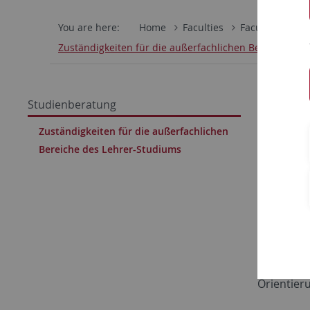
You are here:
Home
Faculties
Faculty of Hum
Zuständigkeiten für die außerfachlichen Bereiche de
Zustä
Studienberatung
Stud
Zuständigkeiten für die außerfachlichen
Bereiche des Lehrer-Studiums
Allgemei
Tübingen 
Schulpra
Staatlich
Schulprax
Orientier