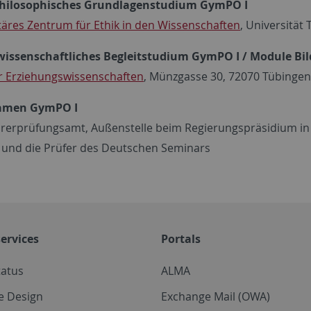
Philosophisches Grundlagenstudium GymPO I
ltäres Zentrum für Ethik in den Wissenschaften
, Universität
issenschaftliches Begleitstudium GymPO I / Module Bil
für Erziehungswissenschaften
, Münzgasse 30, 72070 Tübingen
amen GymPO I
rerprüfungsamt, Außenstelle beim Regierungspräsidium in
 und die Prüfer des Deutschen Seminars
ervices
Portals
tatus
ALMA
e Design
Exchange Mail (OWA)