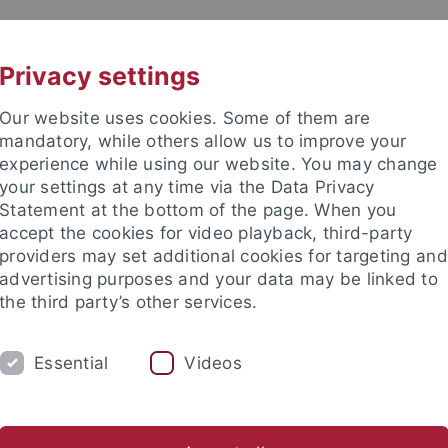
UNI A-Z
CONTACT
Privacy settings
Our website uses cookies. Some of them are
mandatory, while others allow us to improve your
experience while using our website. You may change
your settings at any time via the Data Privacy
Statement at the bottom of the page. When you
accept the cookies for video playback, third-party
providers may set additional cookies for targeting and
advertising purposes and your data may be linked to
the third party’s other services.
Essential
Videos
RSCHUNG
STUDIUM
INTERNATIONAL
.A.-Studiengänge
Promotion
Studienberatung
Förder