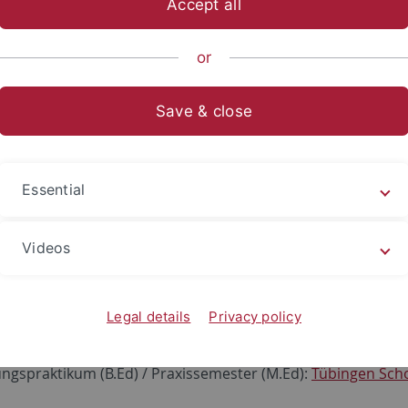
Accept all
anities
...
Modern Languages
Deutsches Seminar
Stud
or
s Lehrer-Studiums
Save & close
ndigkeiten für die außerfachli
iums
Essential
ne Beratung für das Lehrer-Studium
School of Education (TüSE)
Videos
xissemester GymPO I
es Seminar für Schulpädagogik
, Mathildenstraße 32, 72072 
Legal details
Privacy policy
issemester B.Ed / M.Ed
ungspraktikum (B.Ed) / Praxissemester (M.Ed):
Tübingen Scho