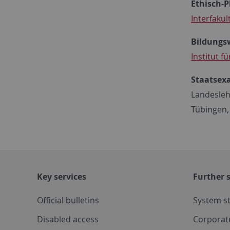
Ethisch-
Interfaku
Bildungsw
Institut 
Staatsex
Landesleh
Tübingen,
Key services
Further s
Official bulletins
System s
Disabled access
Corporat