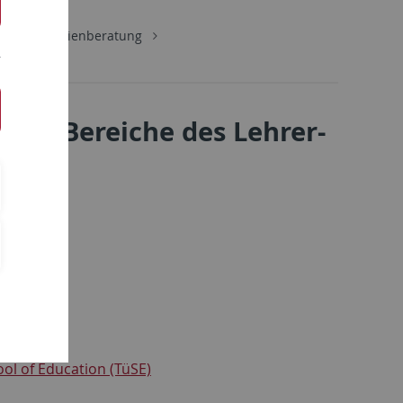
ium
Studienberatung
chen Bereiche des Lehrer-
Tübingen
ol of Education (TüSE)