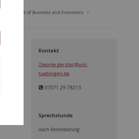
ics
School of Business and Economics
Kontakt
leonie.gerster
@uni-
tuebingen.de
07071 29-78213
Sprechstunde
© privat
nach Vereinbarung