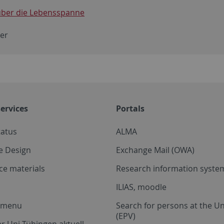
 über die Lebensspanne
ter
ervices
Portals
tatus
ALMA
e Design
Exchange Mail (OWA)
ce materials
Research information system
ILIAS, moodle
a menu
Search for persons at the Un
(EPV)