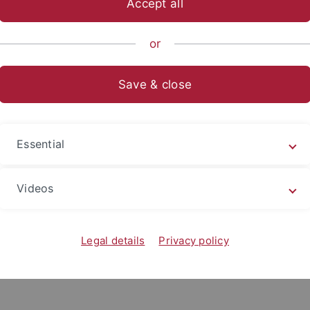
Accept all
nomics and Social Sciences
...
School of Business and Econom
or
Save & close
Essential
Videos
Legal details
Privacy policy