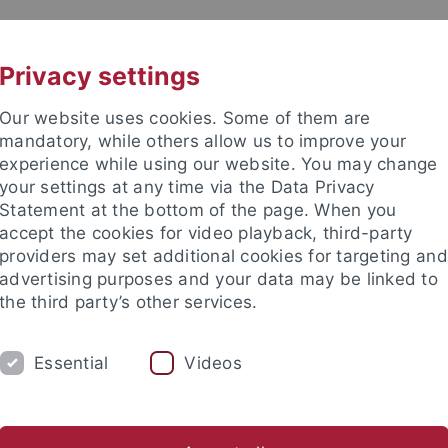
UNI A-Z
CONTACT
Privacy settings
Our website uses cookies. Some of them are
mandatory, while others allow us to improve your
experience while using our website. You may change
your settings at any time via the Data Privacy
Statement at the bottom of the page. When you
es
accept the cookies for video playback, third-party
providers may set additional cookies for targeting and
advertising purposes and your data may be linked to
the third party’s other services.
Essential
Videos
RESEARCH
CONTACT
Petros Bengel, M.Ed.
Leonie Gerster, M.A.
Dr. Lucy Haag