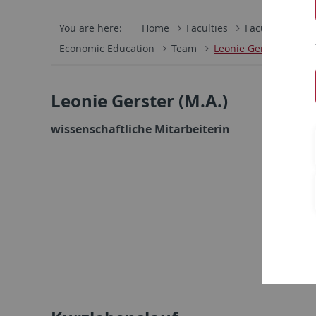
You are here:
Home
Faculties
Faculty of Eco
Economic Education
Team
Leonie Gerster, M.A.
Leonie Gerster (M.A.)
wissenschaftliche Mitarbeiterin