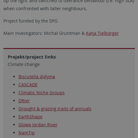
up the fight’ and switched to tolerance behaviour (i.e. high SLA)
when confronted with taller neighbours.
Project funded by the DFG
Main Investigators: Michal Gruntman &
Katja Tielbörger
Projekt/project links
Climate change
Biscutella didyma
CASCADE
Climatic Niche Groups
DRier
Drought & grazing traits of annuals
EarthShape
Glowa Jordan River
NamTip