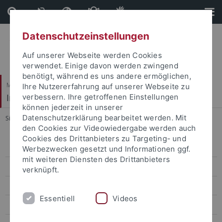
Direkt
Direkt
zum
zur
Inhalt
Fußleiste
Datenschutzeinstellungen
Auf unserer Webseite werden Cookies
verwendet. Einige davon werden zwingend
benötigt, während es uns andere ermöglichen,
Mathematisch-Naturwissenschaftliche Fakultät
Ihre Nutzererfahrung auf unserer Webseite zu
Institut für Evolution und Ökologie
verbessern. Ihre getroffenen Einstellungen
können jederzeit in unserer
Datenschutzerklärung bearbeitet werden. Mit
Sie sind hier:
Startseite
...
Forschung
den Cookies zur Videowiedergabe werden auch
Cookies des Drittanbieters zu Targeting- und
MitarbeiterInnen
Werbezwecken gesetzt und Informationen ggf.
mit weiteren Diensten des Drittanbieters
Forschung
verknüpft.
Lehre
Essentiell
Videos
Publikationen