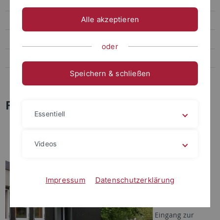
Federsee
Alle akzeptieren
Buchungen
Station
oder
Fotogalerie
Speichern & schließen
EvE
Federseestation, Bad Buchau
Essentiell
Videos
Impressum
Datenschutzerklärung
Eingang zur