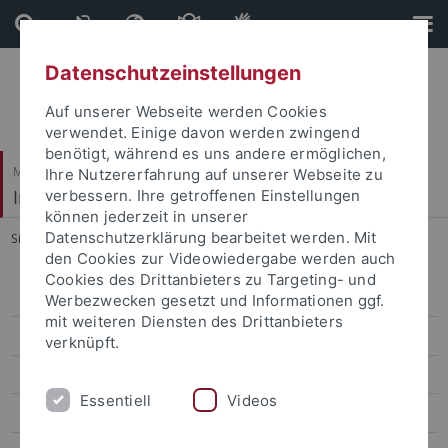
Direkt
Direkt
zum
zur
Inhalt
Fußleiste
Datenschutzeinstellungen
Auf unserer Webseite werden Cookies
verwendet. Einige davon werden zwingend
benötigt, während es uns andere ermöglichen,
Mathematisch-Naturwissenschaftliche Fakultät
Ihre Nutzererfahrung auf unserer Webseite zu
Institut für Evolution und Ökologie
verbessern. Ihre getroffenen Einstellungen
können jederzeit in unserer
Datenschutzerklärung bearbeitet werden. Mit
Sie sind hier:
Startseite
...
Station
den Cookies zur Videowiedergabe werden auch
Cookies des Drittanbieters zu Targeting- und
Gruppe
Werbezwecken gesetzt und Informationen ggf.
mit weiteren Diensten des Drittanbieters
AG Renz
verknüpft.
Lehre
Essentiell
Videos
Zoologische Schausammlung