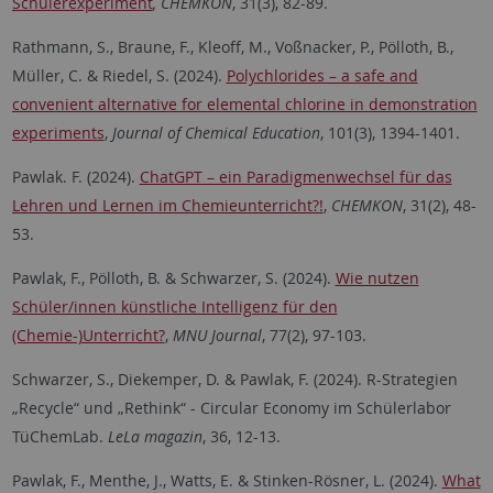
Schülerexperiment
, CHEMKON
, 31(3), 82-89.
Rathmann, S., Braune, F., Kleoff, M., Voßnacker, P., Pölloth, B.,
Müller, C. & Riedel, S. (2024).
Polychlorides – a safe and
convenient alternative for elemental chlorine in demonstration
experiments
,
Journal of Chemical Education
, 101(3), 1394-1401.
Pawlak. F. (2024).
ChatGPT – ein Paradigmenwechsel für das
Lehren und Lernen im Chemieunterricht?!
,
CHEMKON
, 31(2), 48-
53.
Pawlak, F., Pölloth, B. & Schwarzer, S. (2024).
Wie nutzen
Schüler/innen künstliche Intelligenz für den
(Chemie-)Unterricht?
,
MNU Journal
, 77(2), 97-103.
Schwarzer, S., Diekemper, D. & Pawlak, F. (2024). R-Strategien
„Recycle“ und „Rethink“ - Circular Economy im Schülerlabor
TüChemLab.
LeLa magazin
, 36, 12-13.
Pawlak, F., Menthe, J., Watts, E. & Stinken-Rösner, L. (2024).
What