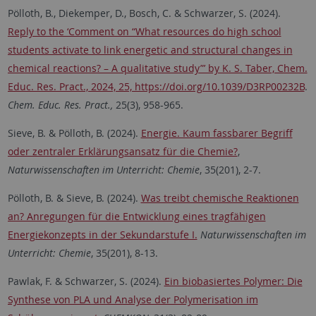
Pölloth, B., Diekemper, D., Bosch, C. & Schwarzer, S. (2024).
Reply to the ‘Comment on “What resources do high school
students activate to link energetic and structural changes in
chemical reactions? – A qualitative study”’ by K. S. Taber, Chem.
Educ. Res. Pract., 2024, 25, https://doi.org/10.1039/D3RP00232B
.
Chem. Educ. Res. Pract.,
25(3), 958-965.
Sieve, B. & Pölloth, B. (2024).
Energie. Kaum fassbarer Begriff
oder zentraler Erklärungsansatz für die Chemie?
,
Naturwissenschaften im Unterricht: Chemie
, 35(201), 2-7.
Pölloth, B. & Sieve, B. (2024).
Was treibt chemische Reaktionen
an? Anregungen für die Entwicklung eines tragfähigen
Energiekonzepts in der Sekundarstufe I.
Naturwissenschaften im
Unterricht: Chemie
, 35(201), 8-13.
Pawlak, F. & Schwarzer, S. (2024).
Ein biobasiertes Polymer: Die
Synthese von PLA und Analyse der Polymerisation im