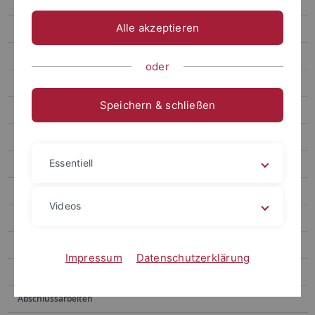
2025
Alle akzeptieren
2024
2023
oder
2022
Speichern & schließen
2021
2020
Essentiell
2019
2018
Videos
Ältere
Projekte
Impressum
Datenschutzerklärung
Studium & Lehre
Abschlussarbeiten