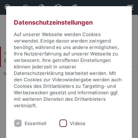
Direkt
Direkt
zum
zur
Inhalt
Fußleiste
Datenschutzeinstellungen
Auf unserer Webseite werden Cookies
verwendet. Einige davon werden zwingend
benötigt, während es uns andere ermöglichen,
Mathematisch-Naturwissenschaftliche Fakultät
Ihre Nutzererfahrung auf unserer Webseite zu
Fachbereich Chemie
verbessern. Ihre getroffenen Einstellungen
können jederzeit in unserer
Datenschutzerklärung bearbeitet werden. Mit
Sie sind hier:
Startseite
...
2024
den Cookies zur Videowiedergabe werden auch
Cookies des Drittanbieters zu Targeting- und
Arbeitskreis
Werbezwecken gesetzt und Informationen ggf.
mit weiteren Diensten des Drittanbieters
Forschung
verknüpft.
Publikationen
Essentiell
Videos
2026