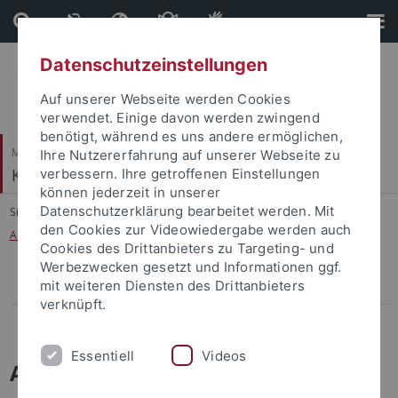
Direkt
Direkt
zum
zur
Inhalt
Fußleiste
Datenschutzeinstellungen
Auf unserer Webseite werden Cookies
verwendet. Einige davon werden zwingend
benötigt, während es uns andere ermöglichen,
Mathematisch-Naturwissenschaftliche Fakultät
Ihre Nutzererfahrung auf unserer Webseite zu
Klinische Psychologie und Psychotherapie
verbessern. Ihre getroffenen Einstellungen
können jederzeit in unserer
Datenschutzerklärung bearbeitet werden. Mit
Sie sind hier:
Startseite
...
den Cookies zur Videowiedergabe werden auch
Anmeldung an der Psychotherapeutischen Hochschulambulanz
Cookies des Drittanbieters zu Targeting- und
Werbezwecken gesetzt und Informationen ggf.
mit weiteren Diensten des Drittanbieters
Anmeldung an der Psychotherapeutischen Hochschulambulanz
verknüpft.
Ablauf nach Ihrer Anmeldung
Essentiell
Videos
Anmeldung an der