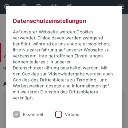
Direkt
Direkt
zum
zur
Inhalt
Fußleiste
Datenschutzeinstellungen
Auf unserer Webseite werden Cookies
verwendet. Einige davon werden zwingend
benötigt, während es uns andere ermöglichen,
Philosophische Fakultät
Ihre Nutzererfahrung auf unserer Webseite zu
Alte Geschichte
verbessern. Ihre getroffenen Einstellungen
können jederzeit in unserer
Datenschutzerklärung bearbeitet werden. Mit
Sie sind hier:
Startseite
...
Aktuelles
den Cookies zur Videowiedergabe werden auch
Cookies des Drittanbieters zu Targeting- und
Aktuelles
Werbezwecken gesetzt und Informationen ggf.
mit weiteren Diensten des Drittanbieters
20.01.2011
verknüpft.
Antiplagiatserklärung für schriftliche Arbeiten
Neues Formular
Essentiell
Videos
Mehr erfahren