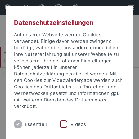
Direkt
Direkt
zum
zur
Inhalt
Fußleiste
Datenschutzeinstellungen
Auf unserer Webseite werden Cookies
verwendet. Einige davon werden zwingend
benötigt, während es uns andere ermöglichen,
Wirtschafts- und Sozialwissenschaftliche Fakultät
Ihre Nutzererfahrung auf unserer Webseite zu
Institut für Politikwissenschaft
verbessern. Ihre getroffenen Einstellungen
können jederzeit in unserer
Datenschutzerklärung bearbeitet werden. Mit
Sie sind hier:
Startseite
...
DoktorandInnen
den Cookies zur Videowiedergabe werden auch
Cookies des Drittanbieters zu Targeting- und
Team
Werbezwecken gesetzt und Informationen ggf.
mit weiteren Diensten des Drittanbieters
DoktorandInnen
verknüpft.
Forschungsprojekte
Essentiell
Videos
Master of Peace Research and International Relations (M.A.)