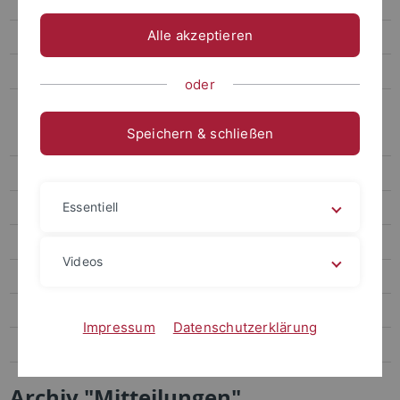
Kopieren, Ausdrucken und Scannen
Alle akzeptieren
Geräte
Homepage
oder
Archiv
Speichern & schließen
Lehre (Archiv)
Archiv der Mitteilungen
Essentiell
TEA-Gastprofessur
60. Jubiläum des IfP
Videos
Archiv der Homepages
Aktuelles-Archiv
Impressum
Datenschutzerklärung
Publikationen (Archiv)
Archiv "Mitteilungen"