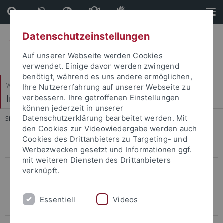
Direkt
Direkt
zum
zur
Inhalt
Fußleiste
Datenschutzeinstellungen
Auf unserer Webseite werden Cookies
verwendet. Einige davon werden zwingend
benötigt, während es uns andere ermöglichen,
Wirtschafts- und Sozialwissenschaftliche Fakultät
Ihre Nutzererfahrung auf unserer Webseite zu
Institut für Politikwissenschaft
verbessern. Ihre getroffenen Einstellungen
können jederzeit in unserer
Datenschutzerklärung bearbeitet werden. Mit
Sie sind hier:
Startseite
...
Archiv der Mitteilungen
den Cookies zur Videowiedergabe werden auch
Cookies des Drittanbieters zu Targeting- und
Das Institut von A bis Z
Werbezwecken gesetzt und Informationen ggf.
mit weiteren Diensten des Drittanbieters
Studienberatung
verknüpft.
Gruppen
Essentiell
Videos
Anleitungen