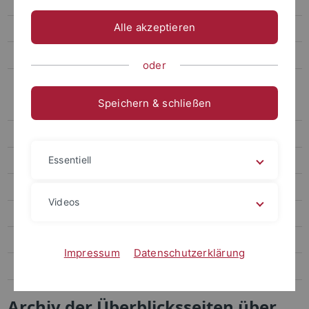
Kopieren, Ausdrucken und Scannen
Alle akzeptieren
Geräte
Homepage
oder
Archiv
Speichern & schließen
Lehre (Archiv)
Archiv der Mitteilungen
Essentiell
TEA-Gastprofessur
60. Jubiläum des IfP
Videos
Archiv der Homepages
Aktuelles-Archiv
Impressum
Datenschutzerklärung
Publikationen (Archiv)
Archiv der Überblicksseiten über