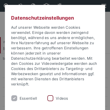
Direkt
Direkt
zum
zur
Inhalt
Fußleiste
Datenschutzeinstellungen
Auf unserer Webseite werden Cookies
verwendet. Einige davon werden zwingend
benötigt, während es uns andere ermöglichen,
Wirtschafts- und Sozialwissenschaftliche Fakultät
Ihre Nutzererfahrung auf unserer Webseite zu
Institut für Politikwissenschaft
verbessern. Ihre getroffenen Einstellungen
können jederzeit in unserer
Datenschutzerklärung bearbeitet werden. Mit
Sie sind hier:
Startseite
...
Lehre (Archiv)
den Cookies zur Videowiedergabe werden auch
Cookies des Drittanbieters zu Targeting- und
Das Institut von A bis Z
Werbezwecken gesetzt und Informationen ggf.
mit weiteren Diensten des Drittanbieters
Studienberatung
verknüpft.
Gruppen
Essentiell
Videos
Anleitungen