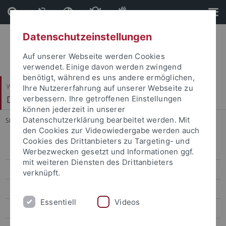
Direkt
Direkt
zum
zur
Inhalt
Fußleiste
Datenschutzeinstellungen
Auf unserer Webseite werden Cookies
verwendet. Einige davon werden zwingend
benötigt, während es uns andere ermöglichen,
Wirtschafts- und Sozialwissenschaftliche Fakultät
Ihre Nutzererfahrung auf unserer Webseite zu
Department of Finance
verbessern. Ihre getroffenen Einstellungen
können jederzeit in unserer
Datenschutzerklärung bearbeitet werden. Mit
Sie sind hier:
Startseite
...
B302 Bachelorarbeit in Finance
den Cookies zur Videowiedergabe werden auch
Cookies des Drittanbieters zu Targeting- und
B300 Kapitalmarktprodukte
Werbezwecken gesetzt und Informationen ggf.
mit weiteren Diensten des Drittanbieters
B400 Advanced Corporate Finance
verknüpft.
B302 Bachelorarbeit in Finance
Essentiell
Videos
B404A Modern Issues in Finance: Foundations of Asset Management