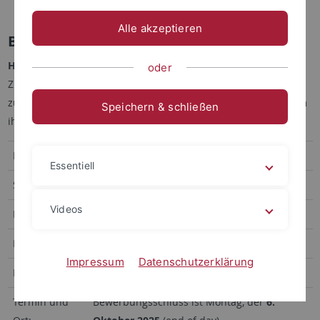
B405 Modern Issues in Finance II: Mergers & Acquisitions
Alle akzeptieren
B302 Bachelorarbeit in Finance
Hinweis:
Auch Studierende, die bereits über das
oder
Zuteilungsverfahren des Prüfungsamtes einen Platz
zugewiesen bekamen, müssen eine
Bewerbung zusenden
, um
Speichern & schließen
ihren Platz zu bestätigen.
Dozent:
Prof. Dr. Christian Koziol
Essentiell
Sprache:
Deutsch
Videos
Eignung:
B.Sc., 3. Jahr
ECTS-Punkte:
12 ECTS
Impressum
Datenschutzerklärung
Prüfungsform:
Schriftliche Arbeit, Referat
Termin und
Bewerbungsschluss ist Montag, der
6.