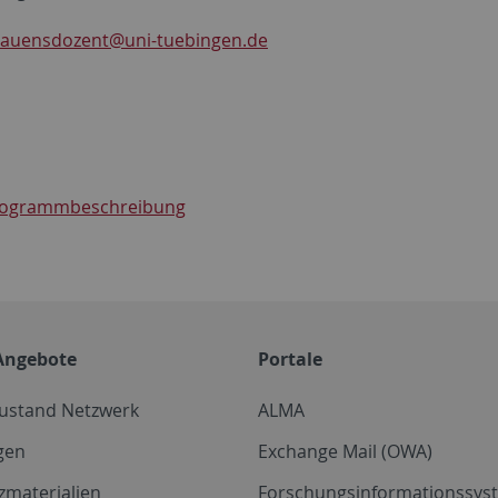
trauensdozent@uni-tuebingen.de
rogrammbeschreibung
Angebote
Portale
zustand Netzwerk
ALMA
gen
Exchange Mail (OWA)
zmaterialien
Forschungsinformationssyst