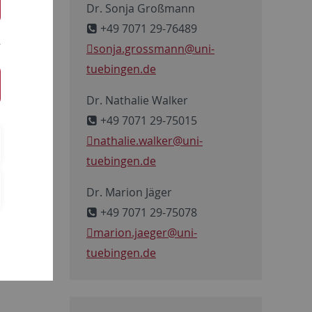
Dr. Sonja Großmann
+49 7071 29-76489
sonja.grossmann
@uni-
tuebingen.de
Dr. Nathalie Walker
+49 7071 29-75015
nathalie.walker
@uni-
tuebingen.de
Dr. Marion Jäger
+49 7071 29-75078
marion.jaeger
@uni-
tuebingen.de