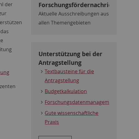
Forschungsfördernachrichten
hl der
zur
Aktuelle Ausschreibungen aus
erstützen
allen Themengebieten
 das
ge
eitung
Unterstützung bei der
Antragstellung
Textbausteine für die
lung
Antragstellung
ozenten
Budgetkalkulation
Forschungsdatenmanagement
Gute wissenschaftliche
Praxis