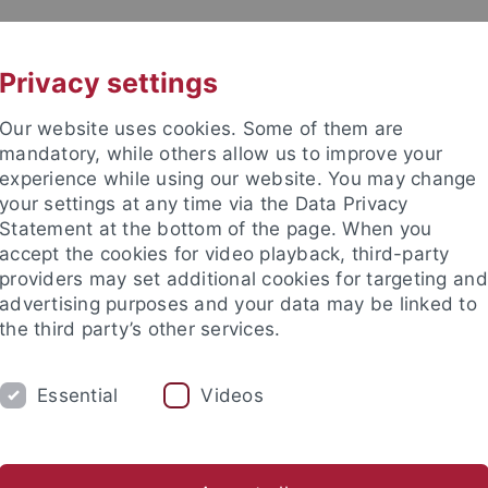
UNI A-Z
KONTAKT
Privacy settings
Our website uses cookies. Some of them are
mandatory, while others allow us to improve your
experience while using our website. You may change
your settings at any time via the Data Privacy
TUDIUM
Statement at the bottom of the page. When you
FORSCHUNG
EINRICHTUNGE
accept the cookies for video playback, third-party
providers may set additional cookies for targeting and
Zentren und Institute
Nachwuchsförderung
Kooperation
advertising purposes and your data may be linked to
the third party’s other services.
Forschungsförderung
DFG-Programme
Einzelförderung
Essential
Videos
 Einzelförderung