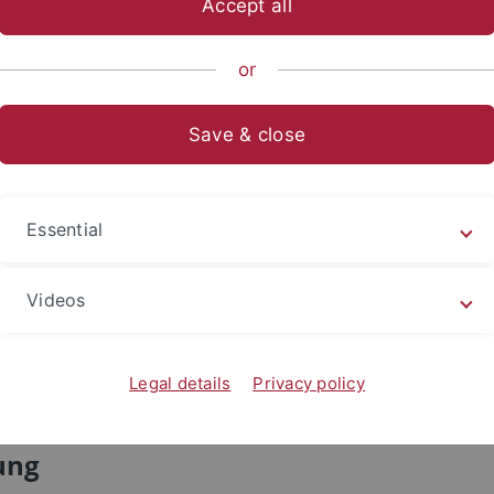
Accept all
all
or
r Benjamin-Programm
Save & close
ihilfe
nschaftliche Netzwerke
Essential
Noether-Programm
Videos
nberg-Programm
rdt Koselleck-Projekte
Legal details
Privacy policy
ung