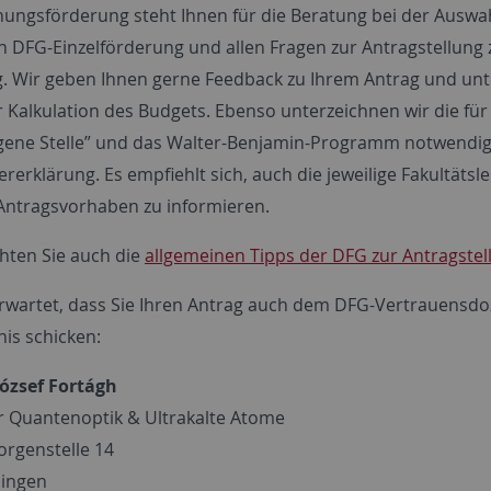
hungsförderung steht Ihnen für die Beratung bei der Auswa
 DFG-Einzelförderung und allen Fragen zur Antragstellung 
. Wir geben Ihnen gerne Feedback zu Ihrem Antrag und unt
r Kalkulation des Budgets. Ebenso unterzeichnen wir die für
gene Stelle” und das Walter-Benjamin-Programm notwendi
rerklärung. Es empfiehlt sich, auch die jeweilige Fakultätsl
Antragsvorhaben zu informieren.
chten Sie auch die
allgemeinen Tipps der DFG zur Antragstel
rwartet, dass Sie Ihren Antrag auch dem DFG-Vertrauensd
nis schicken:
 József Fortágh
für Quantenoptik & Ultrakalte Atome
orgenstelle 14
bingen