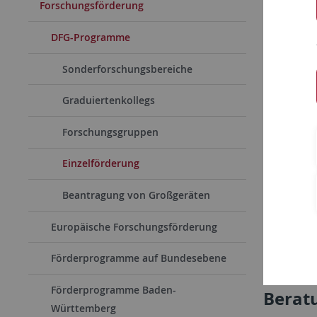
Forschungsförderung
Expand 
DFG-Programme
Walte
Sonderforschungsbereiche
Sachbe
Graduiertenkollegs
Wisse
Forschungsgruppen
Einzelförderung
Emmy 
Beantragung von Großgeräten
Heise
Europäische Forschungsförderung
Reinha
Förderprogramme auf Bundesebene
Förderprogramme Baden-
Berat
Württemberg