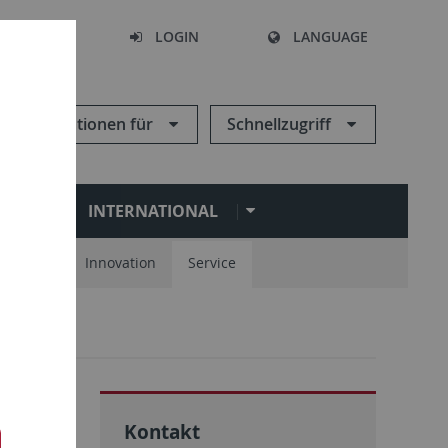
SEARCH
LOGIN
LANGUAGE
Informationen für
Schnellzugriff
N
INTERNATIONAL
spartner
Innovation
Service
Kontakt