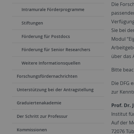
Die Forsc
Intramurale Förderprogramme
passenden
Verfügung
Stiftungen
Sie bei de
Förderung für Postdocs
Modul “Ei
Arbeitgebe
Förderung für Senior Researchers
über das 
Weitere Informationsquellen
Bitte bea
Forschungsfördernachrichten
Die DFG e
Unterstützung bei der Antragstellung
zur Kennt
Graduiertenakademie
Prof. Dr.
Institut 
Der Schritt zur Professur
Auf der M
Kommissionen
72076 Tü