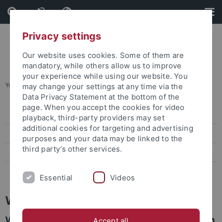
Skip
Skip
to
to
content
footer
Privacy settings
Our website uses cookies. Some of them are
mandatory, while others allow us to improve
your experience while using our website. You
You are here:
Startseite
...
Universitäres Wohlbefinden
may change your settings at any time via the
Data Privacy Statement at the bottom of the
page. When you accept the cookies for video
Veranstaltungen
playback, third-party providers may set
additional cookies for targeting and advertising
Kunst und Kultur
purposes and your data may be linked to the
third party’s other services.
Merchandise
Universitäres Wohlbefinden
Essential
Videos
Wellbeing@Uni Tübingen
Wohlbefinden an der Universität Tübingen
Accept all