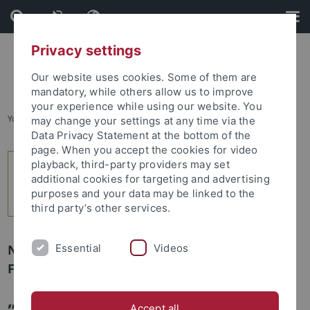
Skip
Skip
to
to
content
footer
Privacy settings
Our website uses cookies. Some of them are
mandatory, while others allow us to improve
your experience while using our website. You
You are here:
Startseite
...
3
may change your settings at any time via the
Data Privacy Statement at the bottom of the
page. When you accept the cookies for video
playback, third-party providers may set
additional cookies for targeting and advertising
purposes and your data may be linked to the
third party’s other services.
Essential
Videos
Newsletter Uni Tübingen aktuell Nr. 2/2026:
Forschung
„Science isn’t finished until it has
Accept all