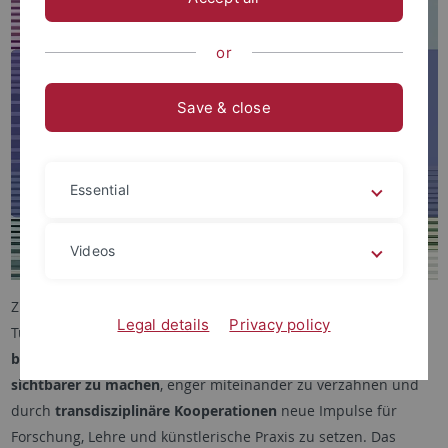
or
Save & close
Essential
Videos
Ziel des Forums ist es,
die vielfältigen Aktivitäten
an der Uni
Legal details
Privacy policy
Tübingen in den Bereichen
Gegenwartsliteratur, Musik,
bildende und performative Kunst sowie Medienkunst
sichtbarer zu machen
, enger miteinander zu verzahnen und
durch
transdisziplinäre Kooperationen
neue Impulse für
Forschung, Lehre und künstlerische Praxis zu setzen. Das