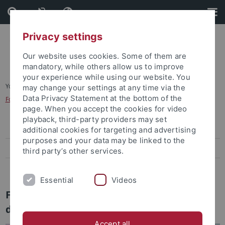
Skip
Skip
to
to
content
footer
Privacy settings
Our website uses cookies. Some of them are
mandatory, while others allow us to improve
your experience while using our website. You
You are here:
Startseite
...
may change your settings at any time via the
Data Privacy Statement at the bottom of the
Forum für Literatur, Künste und Medien der Gegenwart
page. When you accept the cookies for video
playback, third-party providers may set
Archiv
additional cookies for targeting and advertising
purposes and your data may be linked to the
Veranstaltungen
third party’s other services.
Kontakt
Essential
Videos
Forum für Literatur, Künste und Medien
der Gegenwart
Accept all