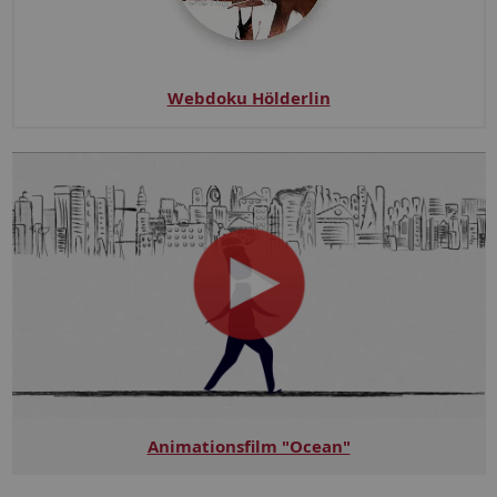
Webdoku Hölderlin
Animationsfilm "Ocean"