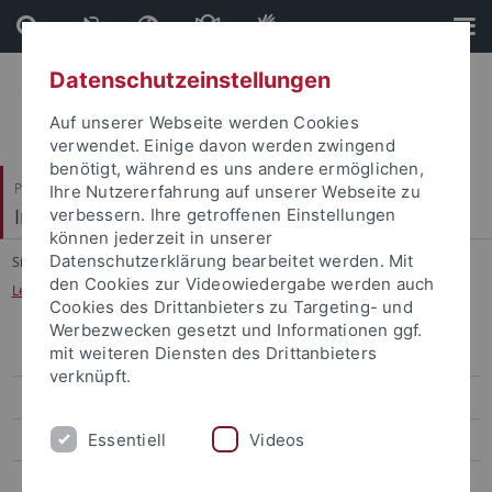
Direkt
Direkt
zum
zur
Inhalt
Fußleiste
Datenschutzeinstellungen
Auf unserer Webseite werden Cookies
verwendet. Einige davon werden zwingend
benötigt, während es uns andere ermöglichen,
Philosophische Fakultät
Ihre Nutzererfahrung auf unserer Webseite zu
Institut für Medienwissenschaft
verbessern. Ihre getroffenen Einstellungen
können jederzeit in unserer
Datenschutzerklärung bearbeitet werden. Mit
Sie sind hier:
Startseite
...
den Cookies zur Videowiedergabe werden auch
Lehrstuhl für Audiovisuelle Medien, Film und Fernsehen
Cookies des Drittanbieters zu Targeting- und
Werbezwecken gesetzt und Informationen ggf.
mit weiteren Diensten des Drittanbieters
Lehrstuhl für Audiovisuelle Medien, Film und Fernsehen
verknüpft.
Lehre
Essentiell
Videos
Forschung
Zentrum für Medienkompetenz (ZFM)