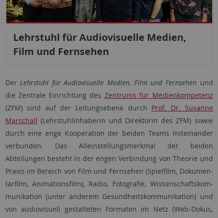
Lehrstuhl für Audiovisuelle Medien,
Film und Fernsehen
Der
Lehrstuhl für Audiovisuelle Medien, Film und Fernsehen
und
die Zentrale Einrichtung des
Zentrums für Medienkompetenz
(ZFM) sind auf der Lei­tungs­ebene durch
Prof. Dr. Susanne
Marschall
(Lehr­stuhl­inhaberin und Direktorin des ZFM) sowie
durch eine enge Kooperation der beiden Teams miteinander
verbunden. Das Allein­stellungsmerkmal der beiden
Abteilungen besteht in der engen Verbindung von Theorie und
Praxis im Bereich von Film und Fernsehen (Spielfilm, Do­ku­men­
tar­film, Ani­ma­tions­film), Radio, Fotografie, Wissen­schafts­kom­
mu­nikation (unter anderem Ge­sund­heitskom­mu­ni­kation) und
von audio­visuell gestalteten Formaten im Netz (Web-Dokus,