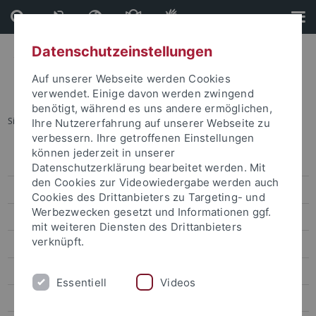
Direkt
Direkt
zum
zur
Inhalt
Fußleiste
Datenschutzeinstellungen
Auf unserer Webseite werden Cookies
verwendet. Einige davon werden zwingend
benötigt, während es uns andere ermöglichen,
Sie sind hier:
Startseite
...
Zentrum für Medienkompetenz
Ihre Nutzererfahrung auf unserer Webseite zu
verbessern. Ihre getroffenen Einstellungen
können jederzeit in unserer
Redaktionen
Datenschutzerklärung bearbeitet werden. Mit
den Cookies zur Videowiedergabe werden auch
Kurse & Ausbildung
Cookies des Drittanbieters zu Targeting- und
Werbezwecken gesetzt und Informationen ggf.
Service & Technik
mit weiteren Diensten des Drittanbieters
verknüpft.
Forschung & Verbundprojekte
Public Engagement Hub
Essentiell
Videos
KLIMAfit