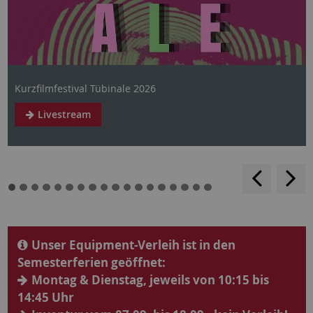
Kurzfilmfestival Tübinale 2026
Livestream
rückwärt
v
blättern
b
Unser Equipment-Verleih ist in den
Semesterferien geöffnet:
Montag & Dienstag, jeweils von 10:15 bis
14:45 Uhr