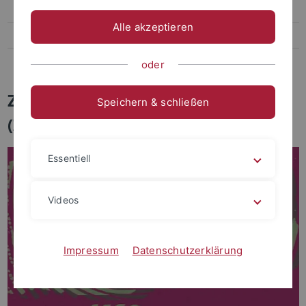
UT550 - Der Film
Alle akzeptieren
Team
Projekte & Jahresberichte
oder
Zentrum für Medienkompetenz
Speichern & schließen
(ZFM)
Essentiell
Videos
Impressum
Datenschutzerklärung