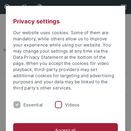
Skip
Skip
to
to
content
footer
Privacy settings
Our website uses cookies. Some of them are
mandatory, while others allow us to improve
your experience while using our website. You
You are here:
Startseite
...
Studentisches Leben
may change your settings at any time via the
Data Privacy Statement at the bottom of the
page. When you accept the cookies for video
Degree-seeking students
playback, third-party providers may set
additional cookies for targeting and advertising
Promotion für internationale Kandidaten
purposes and your data may be linked to the
third party’s other services.
Erasmus und Austausch nach Tübingen
Bewerbung und Vorbereitung
Essential
Videos
Ankommen und Studieren
Abreise und Transkript
Accept all