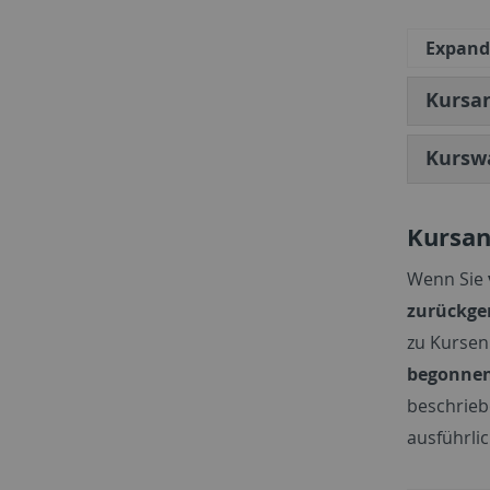
Expand 
Kursa
Kursw
Kursan
Wenn Sie
zurückge
zu Kursen
begonne
beschrieb
ausführli