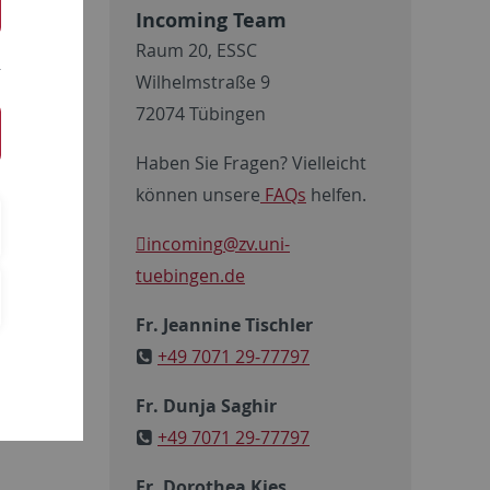
Incoming Team
Raum 20, ESSC
Wilhelmstraße 9
und
72074 Tübingen
tionen für
Haben Sie Fragen? Vielleicht
können unsere
FAQs
helfen.
incoming
@zv.uni-
tuebingen.de
Fr. Jeannine Tischler
+49 7071 29-77797
Fr. Dunja Saghir
e und
+49 7071 29-77797
Fr. Dorothea Kies