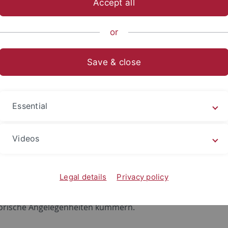
Accept all
ommen in Tübingen!
or
n uns, Sie an der Universität Tübingen begrüßen zu dürfen 
ass Sie einen schönen und bereichernden Aufenthalt
Save & close
n werden! Nachfolgend finden Sie alle notwendigen Informa
t und ein erfolgreiches Studium.
t
Orientierung & Beratung
Kurswahl/-belegung
Essential
gsanmeldung
Prüfungsphase
2. Semester
Videos
der Ankunft
Legal details
Privacy policy
 Ihres Aufenthalts müssen Sie sich um einige administrativ
orische Angelegenheiten kümmern.