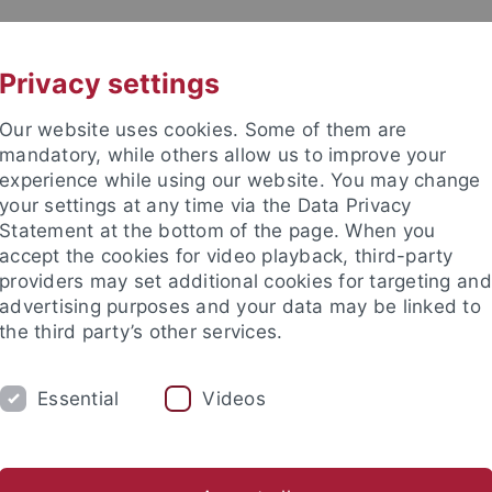
UNI A-Z
KONTAKT
Privacy settings
Our website uses cookies. Some of them are
mandatory, while others allow us to improve your
experience while using our website. You may change
your settings at any time via the Data Privacy
TUDIUM
Statement at the bottom of the page. When you
FORSCHUNG
EINRICHTUNGE
accept the cookies for video playback, third-party
providers may set additional cookies for targeting and
ren im Ausland
Sprachen lernen
Forschung
Welcome C
advertising purposes and your data may be linked to
the third party’s other services.
rende aus dem Ausland
Erasmus und Austausch nach Tübingen
Essential
Videos
mmen in Tübingen und Studier