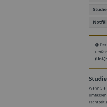
Studie
Notfäl
Der
umfas
(Uni-)
Studi
Wenn Sie 
umfassend
rechtzeiti