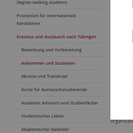
Degree-seeking students
Willk
Promotion für internationale
Wir freue
Kandidaten
hoffen, d
Erasmus und Austausch nach Tübingen
verbringe
Ihren Star
Bewerbung und Vorbereitung
Ankunf
Ankommen und Studieren
Abreise und Transkript
Prüfun
Kurse für Austauschstudierende
Nach 
Academic Advisors und Studienfächer
Zu Beginn
Studentisches Leben
organisat
Akademischer Kalender