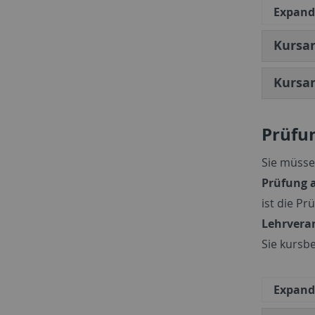
Expand 
Kursa
Kursa
Prüfu
Sie müsse
Prüfung 
ist die P
Lehrvera
Sie kursb
Expand 