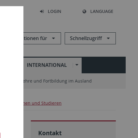
SEARCH
LOGIN
LANGUAGE
Informationen für
Schnellzugriff
N
INTERNATIONAL
enter
Lehre und Fortbildung im Ausland
Ankommen und Studieren
en
Kontakt