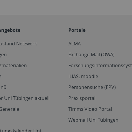
Angebote
Portale
zustand Netzwerk
ALMA
gen
Exchange Mail (OWA)
zmaterialien
Forschungsinformationssyst
e
ILIAS, moodle
enü
Personensuche (EPV)
r Uni Tübingen aktuell
Praxisportal
Generale
Timms Video Portal
Webmail Uni Tübingen
ltungskalender Uni