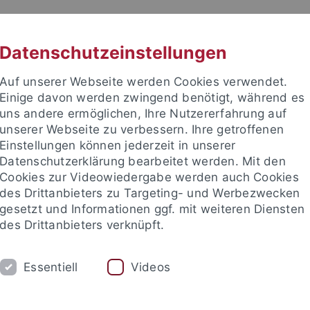
RACHE
UNI A-Z
KONTAKT
SUC
Datenschutzeinstellungen
Auf unserer Webseite werden Cookies verwendet.
Einige davon werden zwingend benötigt, während es
uns andere ermöglichen, Ihre Nutzererfahrung auf
unserer Webseite zu verbessern. Ihre getroffenen
TUDIUM
Einstellungen können jederzeit in unserer
FORSCHUNG
EINRICHTUNGE
Datenschutzerklärung bearbeitet werden. Mit den
Cookies zur Videowiedergabe werden auch Cookies
ren im Ausland
Sprachen lernen
Forschung
Welcome C
des Drittanbieters zu Targeting- und Werbezwecken
gesetzt und Informationen ggf. mit weiteren Diensten
des Drittanbieters verknüpft.
rende aus dem Ausland
Erasmus und Austausch nach Tübingen
Essentiell
Videos
entisches Leben