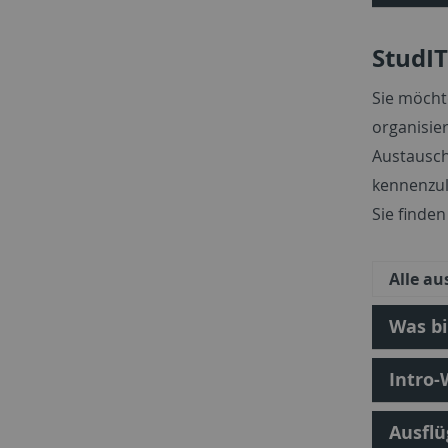
StudIT
Sie möcht
organisie
Austausch
kennenzul
Sie finden
Alle a
Was bi
Intro
Ausfl