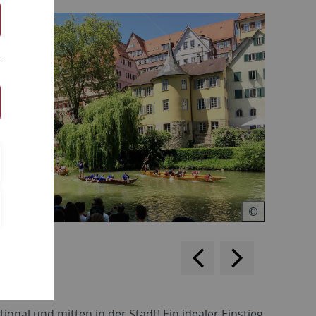
rückwärts
vorwärts
blättern
blättern
onal und mitten in der Stadt! Ein idealer Einstieg