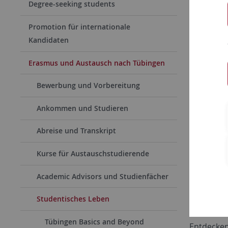
Degree-seeking students
Promotion für internationale
Kandidaten
Erasmus und Austausch nach Tübingen
Bewerbung und Vorbereitung
Ankommen und Studieren
Abreise und Transkript
Kurse für Austauschstudierende
Academic Advisors und Studienfächer
Studentisches Leben
Tübingen Basics and Beyond
Entdecken 