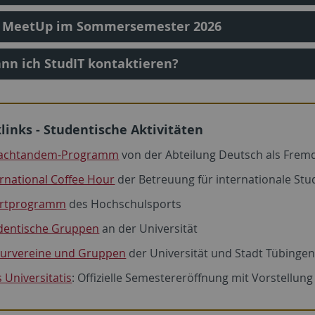
T MeetUp im Sommersemester 2026
nn ich StudIT kontaktieren?
links - Studentische Aktivitäten
achtandem-Programm
von der Abteilung Deutsch als Frem
ernational Coffee Hour
der Betreuung für internationale St
rtprogramm
des Hochschulsports
dentische Gruppen
an der Universität
turvereine und Gruppen
der Universität und Stadt Tübinge
 Universitatis
: Offizielle Semestereröffnung mit Vorstellu