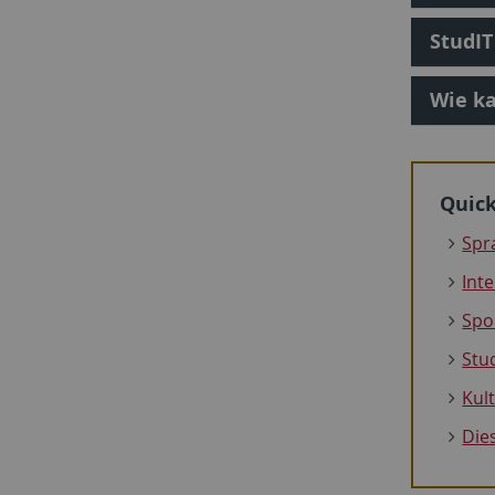
StudI
Wie ka
Quick
Spr
Int
Spo
Stu
Kul
Dies