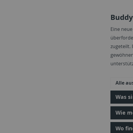
Buddy
Eine neue
überforde
zugeteilt.
gewöhnen: 
unterstüt
Alle a
Was s
Wie me
Wo fi