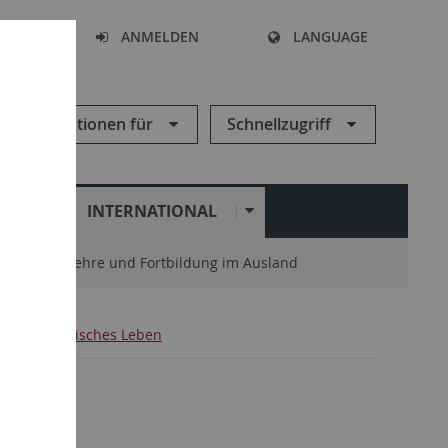
HEN
ANMELDEN
LANGUAGE
Informationen für
Schnellzugriff
N
INTERNATIONAL
enter
Lehre und Fortbildung im Ausland
Studentisches Leben