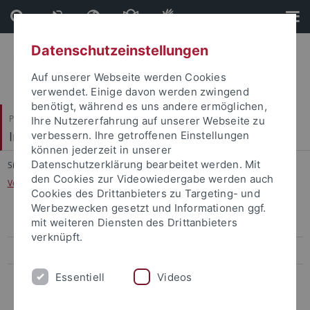
Direkt
Direkt
zum
zur
Inhalt
Fußleiste
Datenschutzeinstellungen
Auf unserer Webseite werden Cookies
verwendet. Einige davon werden zwingend
benötigt, während es uns andere ermöglichen,
Philosophische Fakultät
Ihre Nutzererfahrung auf unserer Webseite zu
Institut für die Kulturen des Alten Orients
verbessern. Ihre getroffenen Einstellungen
können jederzeit in unserer
Datenschutzerklärung bearbeitet werden. Mit
Sie sind hier:
Startseite
...
den Cookies zur Videowiedergabe werden auch
Vorderasiatische Archäologie und Palästina-Archäologie
Cookies des Drittanbieters zu Targeting- und
Werbezwecken gesetzt und Informationen ggf.
mit weiteren Diensten des Drittanbieters
Ägyptologie
verknüpft.
Altorientalische Philologie
Essentiell
Videos
Vorderasiatische Archäologie und Palästina-Archäologie