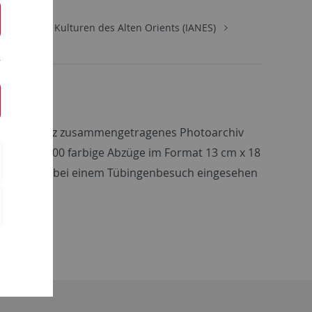
titut für die Kulturen des Alten Orients (IANES)
a Mendel-Leitz zusammengetragenes Photoarchiv
 (ca. 15.000 farbige Abzüge im Format 13 cm x 18
nschaftler bei einem Tübingenbesuch eingesehen
eitz
.