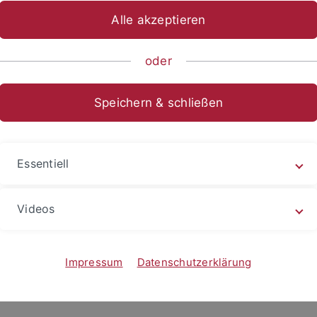
Alle akzeptieren
ische Fakultät
...
Altertums- und Kunstwissenschaften
Ins
oder
eitarchiv
Speichern & schließen
logischen Institut wird ein von Christian Leitz und Daniel
riften der griechisch-römischen Tempel Ägyptens aufbewahrt
Essentiell
nach vorheriger Anmeldung von jedem interessierten Wisse
nn. Interessenten melden sich bitte bei
Prof. Dr. Christian L
Videos
Impressum
Datenschutzerklärung