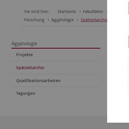
Sie sind hier:
Startseite
Fakultäten
Philosoph
Forschung
Ägyptologie
Spätzeitarchiv
Spätz
Ägyptologie
Im Ägypto
Projekte
von Insch
Spätzeitarchiv
cm), das 
werden ka
Qualifikationsarbeiten
Tagungen