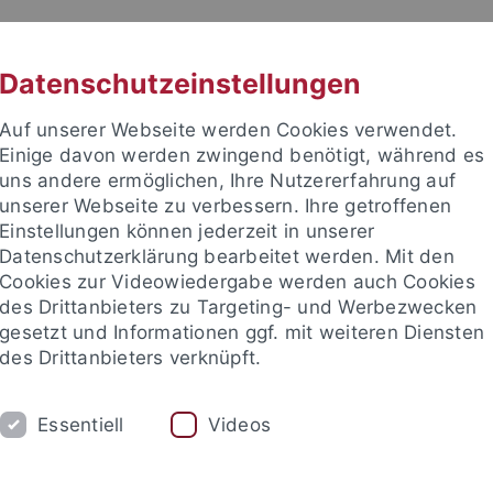
RACHE
UNI A-Z
KONTAKT
SUC
Datenschutzeinstellungen
Auf unserer Webseite werden Cookies verwendet.
Einige davon werden zwingend benötigt, während es
uns andere ermöglichen, Ihre Nutzererfahrung auf
unserer Webseite zu verbessern. Ihre getroffenen
Einstellungen können jederzeit in unserer
Datenschutzerklärung bearbeitet werden. Mit den
 des Alten Orients
Cookies zur Videowiedergabe werden auch Cookies
des Drittanbieters zu Targeting- und Werbezwecken
gesetzt und Informationen ggf. mit weiteren Diensten
des Drittanbieters verknüpft.
M
FORSCHUNG
SAMMLUNGEN
Essentiell
Videos
tische Archäologie
SFB 1070 RessourcenKulturen