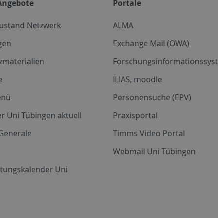
Angebote
Portale
zustand Netzwerk
ALMA
gen
Exchange Mail (OWA)
zmaterialien
Forschungsinformationssyst
e
ILIAS, moodle
enü
Personensuche (EPV)
r Uni Tübingen aktuell
Praxisportal
Generale
Timms Video Portal
Webmail Uni Tübingen
ltungskalender Uni