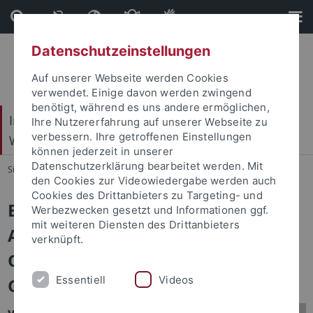
Direkt
Direkt
zum
zur
Inhalt
Fußleiste
Datenschutzeinstellungen
Auf unserer Webseite werden Cookies
verwendet. Einige davon werden zwingend
benötigt, während es uns andere ermöglichen,
Internationales Zentrum für Ethik in den
Ihre Nutzererfahrung auf unserer Webseite zu
verbessern. Ihre getroffenen Einstellungen
Wissenschaften (IZEW)
können jederzeit in unserer
Datenschutzerklärung bearbeitet werden. Mit
Sie sind hier:
Startseite
...
Publikationen
den Cookies zur Videowiedergabe werden auch
Cookies des Drittanbieters zu Targeting- und
Echte Beratung oder „ethischer
Werbezwecken gesetzt und Informationen ggf.
mit weiteren Diensten des Drittanbieters
Anstrich“? Zu den Grenzen von
verknüpft.
Organisationsethik im
Essentiell
Videos
Gesundheitswesen
von
Christiane