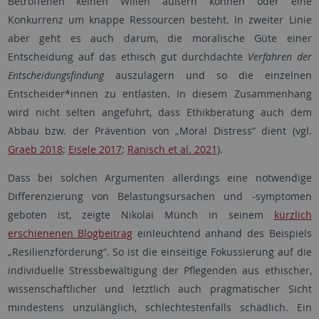
Betroffenen keinen Willen äußern können oder eine
Konkurrenz um knappe Ressourcen besteht. In zweiter Linie
aber geht es auch darum, die moralische Güte einer
Entscheidung auf das ethisch gut durchdachte
Verfahren der
Entscheidungsfindung
auszulagern und so die einzelnen
Entscheider*innen zu entlasten. In diesem Zusammenhang
wird nicht selten angeführt, dass Ethikberatung auch dem
Abbau bzw. der Prävention von „Moral Distress“ dient (vgl.
Graeb 2018
;
Eisele 2017
;
Ranisch et al. 2021
).
Dass bei solchen Argumenten allerdings eine notwendige
Differenzierung von Belastungsursachen und -symptomen
geboten ist, zeigte Nikolai Münch in seinem
kürzlich
erschienenen Blogbeitrag
einleuchtend anhand des Beispiels
„Resilienzförderung“. So ist die einseitige Fokussierung auf die
individuelle Stressbewältigung der Pflegenden aus ethischer,
wissenschaftlicher und letztlich auch pragmatischer Sicht
mindestens unzulänglich, schlechtestenfalls schädlich. Ein