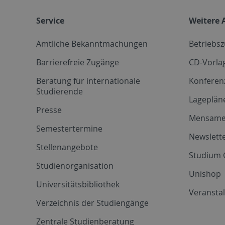
Service
Weitere 
Amtliche Bekanntmachungen
Betriebs
Barrierefreie Zugänge
CD-Vorla
Beratung für internationale
Konferen
Studierende
Lageplän
Presse
Mensam
Semestertermine
Newslette
Stellenangebote
Studium 
Studienorganisation
Unishop
Universitätsbibliothek
Veransta
Verzeichnis der Studiengänge
Zentrale Studienberatung