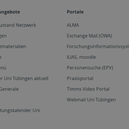
Angebote
Portale
zustand Netzwerk
ALMA
gen
Exchange Mail (OWA)
zmaterialien
Forschungsinformationssyst
e
ILIAS, moodle
enü
Personensuche (EPV)
r Uni Tübingen aktuell
Praxisportal
Generale
Timms Video Portal
Webmail Uni Tübingen
ltungskalender Uni