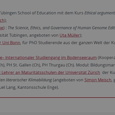
Tübingen School of Education mit dem Kurs
Ethical argument
ch
);
me
) :
The Science, Ethics, and Governance of Human Genome Edi
rsität Tübingen, angeboten von
Uta Müller
);
r Uni Bonn
, für PhD Studierende aus der ganzen Welt der 
fte– Internationaler Studiengang im Bodenseeraum
(Koopera
h), PH St. Gallen (Ch), PH Thurgau (Ch). Modul: Bildungs
 Lehrer an Maturitätsschulen der Universität Zürich
der Ku
ten literarischer Klimabildung
(angeboten von
Simon Meisch
,
uel Lang, Kantonsschule Enge).