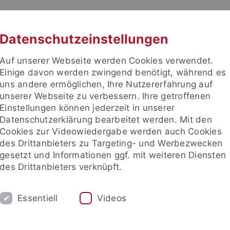
RACHE
UNI A-Z
KONTAKT
SUC
Datenschutzeinstellungen
Auf unserer Webseite werden Cookies verwendet.
Einige davon werden zwingend benötigt, während es
uns andere ermöglichen, Ihre Nutzererfahrung auf
unserer Webseite zu verbessern. Ihre getroffenen
 für Ethik in den Wissenschaft
Einstellungen können jederzeit in unserer
Datenschutzerklärung bearbeitet werden. Mit den
Cookies zur Videowiedergabe werden auch Cookies
des Drittanbieters zu Targeting- und Werbezwecken
gesetzt und Informationen ggf. mit weiteren Diensten
E
PUBLIKATIONEN
BIBLIOTHEK
des Drittanbieters verknüpft.
rerberuf
Regelmäßige Lehrkooperationen
Studium Oecol
Essentiell
Videos
nd Institute
Internationales Zentrum für Ethik in den Wissensc