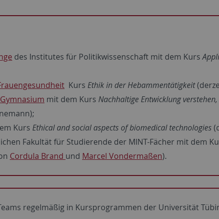
ange
des Institutes für Politikwissenschaft mit dem Kurs
Appli
Frauengesundheit
Kurs
Ethik in der Hebammentätigkeit
(derz
t Gymnasium
mit dem Kurs
Nachhaltige Entwicklung verstehen,
rnemann);
dem Kurs
Ethical and social aspects of biomedical technologies
(
ichen Fakultät für Studierende der MINT-Fächer mit dem K
von
Cordula Brand
und
Marcel Vondermaßen
).
-Teams regelmäßig in Kursprogrammen der Universität Tübi