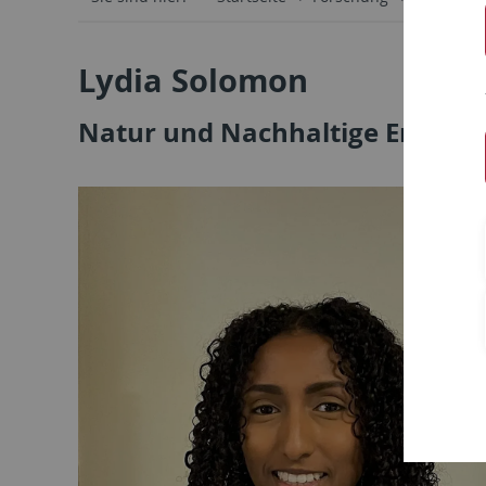
Lydia Solomon
Natur und Nachhaltige Entwic