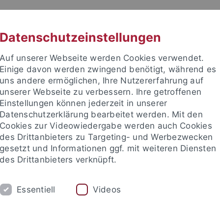
RACHE
UNI A-Z
KONTAKT
SUC
Datenschutzeinstellungen
Auf unserer Webseite werden Cookies verwendet.
Einige davon werden zwingend benötigt, während es
uns andere ermöglichen, Ihre Nutzererfahrung auf
unserer Webseite zu verbessern. Ihre getroffenen
 für Ethik in den Wissenschaft
Einstellungen können jederzeit in unserer
Datenschutzerklärung bearbeitet werden. Mit den
Cookies zur Videowiedergabe werden auch Cookies
des Drittanbieters zu Targeting- und Werbezwecken
gesetzt und Informationen ggf. mit weiteren Diensten
RE
PUBLIKATIONEN
BIBLIOTHEK
des Drittanbieters verknüpft.
EW
Anfahrt
Jahresrückblicke
Förderverein
Stellena
Essentiell
Videos
nd Institute
Internationales Zentrum für Ethik in den Wissensc