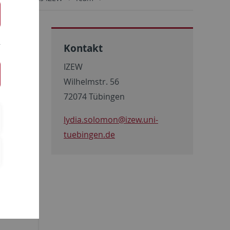
Kontakt
IZEW
Wilhelmstr. 56
72074 Tübingen
achelor
lydia.solomon@izew.uni-
ist sie
tuebingen.de
ft am
klung.
ng von
sie das
 des
ten und