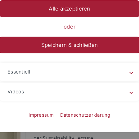
Alle akzeptieren
oder
klung
Speichern & schließen
Lydia Solomon studiert aktuell Biologie im B
Essentiell
an der Universität Tübingen. Seit August 2024 
eine wissenschaftliche Hilfskra
Videos
Kompetenzzentrum für Nachhaltige Entwic
Neben der Organisation und Durchführu
Nachhaltigkeitsveranstaltungen, unterstützt 
Impressum
Datenschutzerklärung
KNE bei der Organisation
Nachhaltigkeitspreises für Abschlussarbei
der Sustainability Lecture.