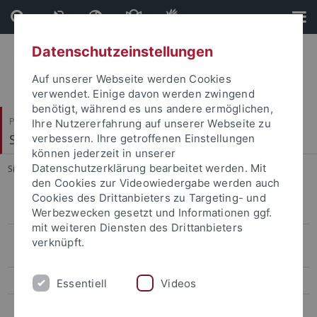
Direkt
Direkt
zum
zur
Inhalt
Fußleiste
Datenschutzeinstellungen
Auf unserer Webseite werden Cookies
verwendet. Einige davon werden zwingend
benötigt, während es uns andere ermöglichen,
Philosophische Fakultät
Ihre Nutzererfahrung auf unserer Webseite zu
Slavisches Seminar
verbessern. Ihre getroffenen Einstellungen
können jederzeit in unserer
Datenschutzerklärung bearbeitet werden. Mit
Sie sind hier:
Startseite
...
Pilsen 2012
den Cookies zur Videowiedergabe werden auch
Cookies des Drittanbieters zu Targeting- und
Simona Barazi
Werbezwecken gesetzt und Informationen ggf.
mit weiteren Diensten des Drittanbieters
Jahrestreffen von Lektor/innen und Studierenden des
verknüpft.
Tschechischen
Setkání lektorů a studentů češtiny
Essentiell
Videos
Pilsen 2012