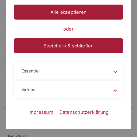
Ausstellung "Jaroslav Seifert: Alle Schönheiten der Welt"
Alle akzeptieren
Linda Böhm-Czuczkowski
oder
Natalia Borisova
Anja Gattnar
Speichern & schließen
Justyna Gołąbek
Mariia Ivanytska
Essentiell
Aleksandra Konarzewska
Videos
Samra Mujanić
Tatiana Perevozchikova
Impressum
Datenschutzerklärung
Olena Saikovska
Schamma Schahadat
Petra Seitl