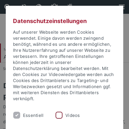
Direkt
Direkt
zum
zur
Inhalt
Fußleiste
Datenschutzeinstellungen
Auf unserer Webseite werden Cookies
verwendet. Einige davon werden zwingend
benötigt, während es uns andere ermöglichen,
Mathematisch-Naturwissenschaftliche Fakultät
Ihre Nutzererfahrung auf unserer Webseite zu
Algorithmen der Bioinformatik
verbessern. Ihre getroffenen Einstellungen
können jederzeit in unserer
Datenschutzerklärung bearbeitet werden. Mit
Sie sind hier:
Startseite
...
DIAMOND
den Cookies zur Videowiedergabe werden auch
Cookies des Drittanbieters zu Targeting- und
DIAMOND - high throughput
Werbezwecken gesetzt und Informationen ggf.
mit weiteren Diensten des Drittanbieters
protein alignment
verknüpft.
DIAMOND is a high-throughput program for aligning DNA
reads or protein sequences against a protein reference
Essentiell
Videos
database such as NR, at up to 20,000 times the speed of BLAST,