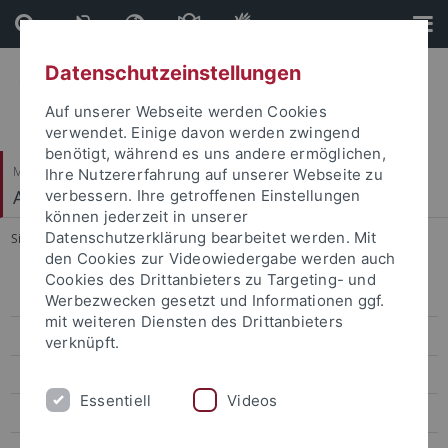
Direkt
Direkt
zum
zur
Inhalt
Fußleiste
Datenschutzeinstellungen
Auf unserer Webseite werden Cookies
verwendet. Einige davon werden zwingend
benötigt, während es uns andere ermöglichen,
Mathematisch-Naturwissenschaftliche Fakultät
Ihre Nutzererfahrung auf unserer Webseite zu
Algorithmen der Bioinformatik
verbessern. Ihre getroffenen Einstellungen
können jederzeit in unserer
Datenschutzerklärung bearbeitet werden. Mit
Sie sind hier:
Startseite
...
Group
den Cookies zur Videowiedergabe werden auch
Cookies des Drittanbieters zu Targeting- und
SeqBi
Werbezwecken gesetzt und Informationen ggf.
mit weiteren Diensten des Drittanbieters
Group
verknüpft.
Tools
Essentiell
Videos
Oberseminar