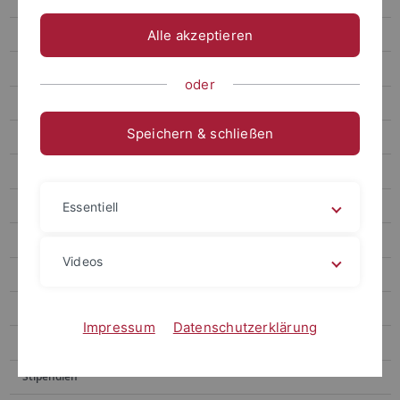
Gymnasiales Lehramt Staatsexamen/GymPO I
Alle akzeptieren
Berufliches Lehramt
oder
Bewerbung und Immatrikulation
Speichern & schließen
Studienstart: Erstsemester Infos
Infoveranstaltungen
Wegweiser: Wann, was, wer, wo?
Essentiell
Prüfungsordnungen
Videos
Schulpraxis
Betriebs-/Sozial-/Vereinspraktikum
Impressum
Datenschutzerklärung
Umorientierung, Fachwechsel
Stipendien