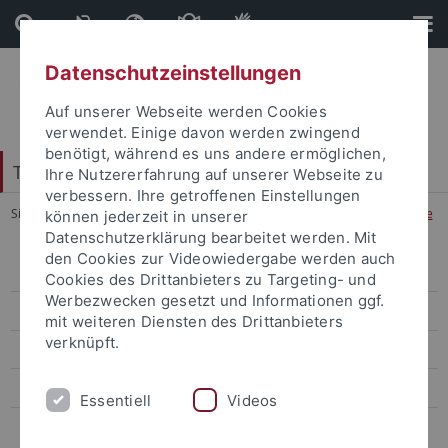
Direkt
Direkt
zum
zur
Inhalt
Fußleiste
Datenschutzeinstellungen
Auf unserer Webseite werden Cookies
verwendet. Einige davon werden zwingend
benötigt, während es uns andere ermöglichen,
Tübingen School of Education (TüSE)
Ihre Nutzererfahrung auf unserer Webseite zu
verbessern. Ihre getroffenen Einstellungen
Sie sind hier:
Startseite
...
Informationen für Lehramtsstudierende
können jederzeit in unserer
Datenschutzerklärung bearbeitet werden. Mit
den Cookies zur Videowiedergabe werden auch
Gymnasiales Lehramt Bachelor / Master
Cookies des Drittanbieters zu Targeting- und
Werbezwecken gesetzt und Informationen ggf.
Übergang vom Bachelor in den Master of Education
mit weiteren Diensten des Drittanbieters
verknüpft.
Erweiterungsfach/Drittfach
Künstlerisches Lehramt (Musik und Kunst)
Essentiell
Videos
Master of Education Quereinstieg Lehramt Gymnasium (Informatik -
Physik - Mathematik)