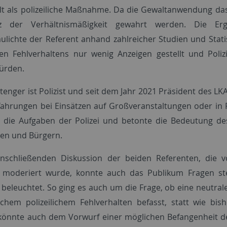
t als polizeiliche Maßnahme. Da die Gewaltanwendung das l
z der Verhältnismäßigkeit gewahrt werden. Die Erg
ulichte der Referent anhand zahlreicher Studien und Stati
chen Fehlverhaltens nur wenig Anzeigen gestellt und Poliz
würden.
tenger ist Polizist und seit dem Jahr 2021 Präsident des L
fahrungen bei Einsätzen auf Großveranstaltungen oder in 
e die Aufgaben der Polizei und betonte die Bedeutung de
en und Bürgern.
anschließenden Diskussion der beiden Referenten, die 
, moderiert wurde, konnte auch das Publikum Fragen st
beleuchtet. So ging es auch um die Frage, ob eine neutrale 
chem polizeilichem Fehlverhalten befasst, statt wie bis
önnte auch dem Vorwurf einer möglichen Befangenheit d