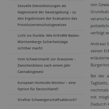
von Gewal
Sexuelle Dienstleistungen als
Grundsat
Gegenstand der Gesetzgebung – zu
veranscha
den Ergebnissen der Evaluation des
Prostituiertenschutzgesetzes
polizeili
verfolgt 
Licht ins Dunkle: Wie KriFoBW Baden-
Württembergs Sicherheitslage
Andreas S
sichtbar macht
seinen Er
erläutert
Vom Schwarzmarkt zur Grauzone –
Bürgerinn
Zwischenbilanz nach einem Jahr
Cannabisgesetz
Bei der 
European Homicide Monitor – eine
Tagblatts
Option für Deutschland?
nochmals 
mit mögli
Straftat Schwangerschaftsabbruch?
Dadurch k