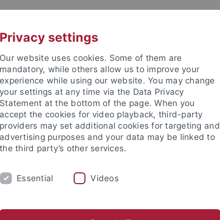
UNI A-Z
CONTACT
Privacy settings
Our website uses cookies. Some of them are
mandatory, while others allow us to improve your
experience while using our website. You may change
your settings at any time via the Data Privacy
Statement at the bottom of the page. When you
accept the cookies for video playback, third-party
providers may set additional cookies for targeting and
advertising purposes and your data may be linked to
the third party’s other services.
Essential
Videos
STAFF
RESEARCH AREAS
LECTUR
l Information Service
Library
Publications
Useful Links