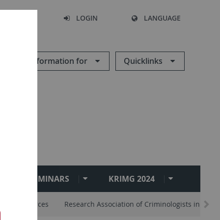
SEARCH
LOGIN
LANGUAGE
Information for
Quicklinks
ES AND SEMINARS
KRIMG 2024
 and Resources
Research Association of Criminologists in Tueb