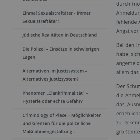
durch (no
Anmeldung
Einmal Sexualstraftäter - immer
Sexualstraftäter?
fehlende 
Angst vor
Jüdische Realitäten in Deutschland
Bei den I
Die Polizei – Einsätze in schwierigen
habe sich
Lagen
angemelde
Alternativen im Justizsystem –
allem das
Alternatives Justizsystem?
Der Schut
Phänomen „Clankriminalität“ –
die Anmel
Hysterie oder echte Gefahr?
das Ausnu
erheblich
Criminology of Place – Möglichkeiten
zu erkenn
und Grenzen für die polizeiliche
größtente
Maßnahmengestaltung –