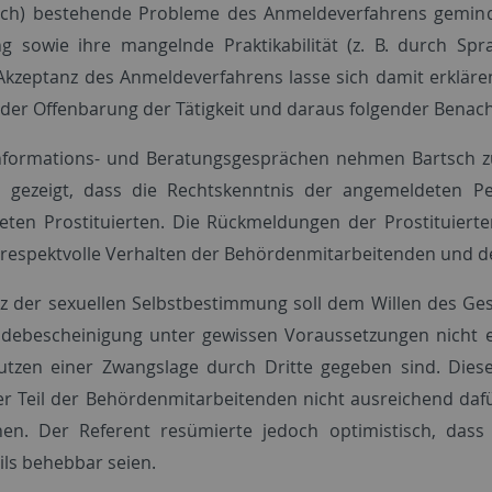
ch) bestehende Probleme des Anmeldeverfahrens geminder
 sowie ihre mangelnde Praktikabilität (z. B. durch Sp
Akzeptanz des Anmeldeverfahrens lasse sich damit erklären,
 der Offenbarung der Tätigkeit und daraus folgender Benach
nformations- und Beratungsgesprächen nehmen Bartsch z
 gezeigt, dass die Rechtskenntnis der angemeldeten Per
ten Prostituierten. Die Rückmeldungen der Prostituierte
 respektvolle Verhalten der Behördenmitarbeitenden und 
z der sexuellen Selbstbestimmung soll dem Willen des Ges
debescheinigung unter gewissen Voraussetzungen nicht er
tzen einer Zwangslage durch Dritte gegeben sind. Diese Z
er Teil der Behördenmitarbeitenden nicht ausreichend daf
en. Der Referent resümierte jedoch optimistisch, dass d
ils behebbar seien.