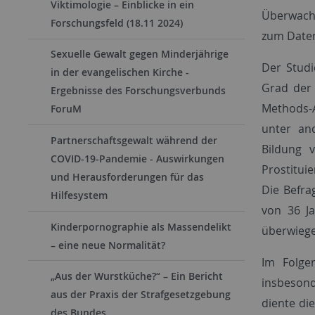
Viktimologie – Einblicke in ein
Überwachu
Forschungsfeld (18.11 2024)
zum Daten
Sexuelle Gewalt gegen Minderjährige
Der Studi
in der evangelischen Kirche -
Grad der 
Ergebnisse des Forschungsverbunds
Methods-A
ForuM
unter an
Partnerschaftsgewalt während der
Bildung 
COVID-19-Pandemie - Auswirkungen
Prostitui
und Herausforderungen für das
Die Befra
Hilfesystem
von 36 J
Kinderpornographie als Massendelikt
überwiege
– eine neue Normalität?
Im Folge
„Aus der Wurstküche?“ – Ein Bericht
insbesond
aus der Praxis der Strafgesetzgebung
diente di
des Bundes