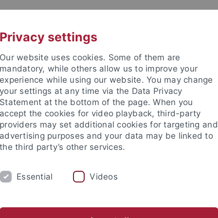
UNI A-Z
CONTACT
Privacy settings
Our website uses cookies. Some of them are
mandatory, while others allow us to improve your
experience while using our website. You may change
your settings at any time via the Data Privacy
Statement at the bottom of the page. When you
accept the cookies for video playback, third-party
providers may set additional cookies for targeting and
advertising purposes and your data may be linked to
the third party’s other services.
Essential
Videos
STAFF
RESEARCH AREAS
LECTUR
l Information Service
Library
Publications
Useful Links