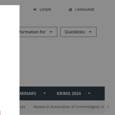
SEARCH
LOGIN
LANGUAGE
Information for
Quicklinks
ES AND SEMINARS
KRIMG 2024
 and Resources
Research Association of Criminologists in Tueb