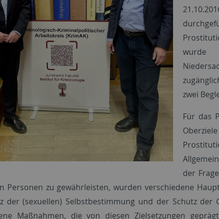
21.10.2
durchge
Prostitu
wurde v
Niedersa
zugängli
zwei Begl
Für das 
Oberziel
Prostitut
Allgemein
der Frage
en Personen zu gewährleisten, wurden verschiedene Hauptz
z der (sexuellen) Selbstbestimmung und der Schutz der G
dene Maßnahmen, die von diesen Zielsetzungen geprägt