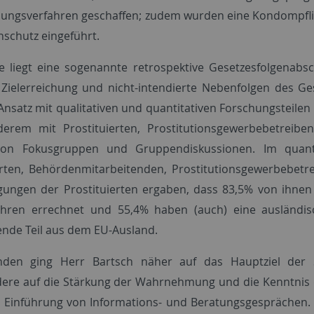
ngsverfahren geschaffen; zudem wurden eine Kondompfli
schutz eingeführt.
e liegt eine sogenannte retrospektive Gesetzesfolgenabsch
Zielerreichung und nicht-intendierte Nebenfolgen des Ge
nsatz mit qualitativen und quantitativen Forschungsteilen g
derem mit Prostituierten, Prostitutionsgewerbebetreib
von Fokusgruppen und Gruppendiskussionen. Im quanti
erten, Behördenmitarbeitenden, Prostitutionsgewerbebetr
gungen der Prostituierten ergaben, dass 83,5% von ihnen 
ahren errechnet und 55,4% haben (auch) eine ausländis
nde Teil aus dem EU-Ausland.
nden ging Herr Bartsch näher auf das Hauptziel der 
ere auf die Stärkung der Wahrnehmung und die Kenntnis de
e Einführung von Informations- und Beratungsgesprächen