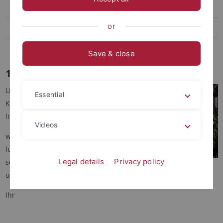
CIVIS
or
European Student Card und EDSSI
ORCID
Save & close
1. April 2026
Liebe Kolleginnen, liebe
Essential
Kollegen,
liebe Nutzerinnen und Nutzer,
Videos
wir wünschen Ihnen einen
lustigen 1. April 2026 und
Legal details
Privacy policy
schöne Ostertage - und
überstehen Sie die Mailflut immer gut
Ihr