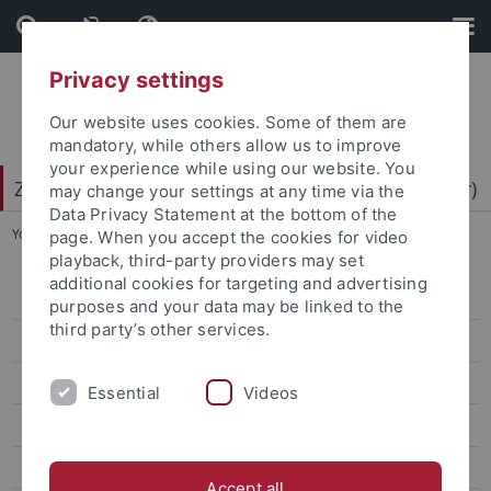
Skip
Skip
to
to
content
footer
Privacy settings
Our website uses cookies. Some of them are
mandatory, while others allow us to improve
your experience while using our website. You
Zentrum für Datenverarbeitung (ZDV) (data center)
may change your settings at any time via the
Data Privacy Statement at the bottom of the
You are here:
Home
...
1.April 2026
page. When you accept the cookies for video
playback, third-party providers may set
additional cookies for targeting and advertising
1.April 2026
purposes and your data may be linked to the
third party’s other services.
bwSFS
bwIT-AW
Essential
Videos
bwIDM II
bwNET2.0
Accept all