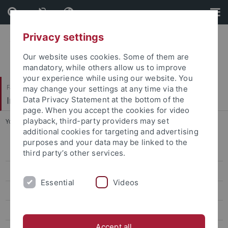
Skip
Skip
to
to
content
footer
Privacy settings
Our website uses cookies. Some of them are
mandatory, while others allow us to improve
your experience while using our website. You
Faculty of Economics and Social Sciences
may change your settings at any time via the
Institute of Sports Science
Data Privacy Statement at the bottom of the
page. When you accept the cookies for video
playback, third-party providers may set
You are here:
Home
...
Lageplan und Anreise
additional cookies for targeting and advertising
purposes and your data may be linked to the
DHM Tennis 2026
third party’s other services.
Concluded events
Essential
Videos
DHM Bouldern 2025
DHM Tischtennis 2023
Accept all