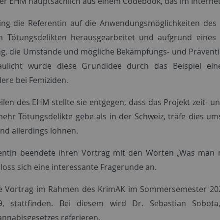
er EHM hauptsächlich aus einem Codebook, das im Internet 
ing die Referentin auf die Anwendungsmöglichkeiten de
 Tötungsdelikten herausgearbeitet und aufgrund eines i
ng, die Umstände und mögliche Bekämpfungs- und Präven
aulicht wurde diese Grundidee durch das Beispiel eine
ere bei Femiziden.
ilen des EHM stellte sie entgegen, dass das Projekt zeit- 
mehr Tötungsdelikte gebe als in der Schweiz, träfe dies u
nd allerdings lohnen.
entin beendete ihren Vortrag mit den Worten „Was man 
loss sich eine interessante Fragerunde an.
e Vortrag im Rahmen des KrimAK im Sommersemester 2025
9, stattfinden. Bei diesem wird Dr. Sebastian Sobot
nabisgesetzes referieren.