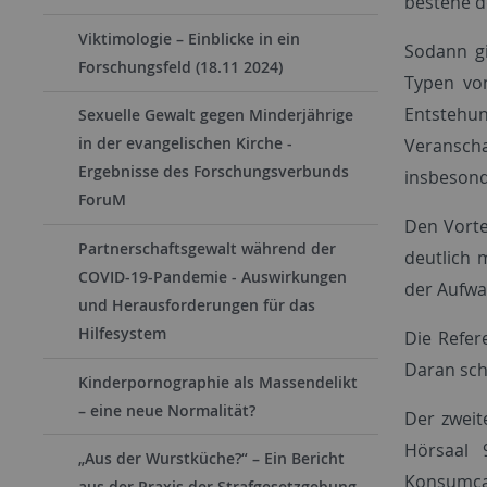
bestehe d
Viktimologie – Einblicke in ein
Sodann g
Forschungsfeld (18.11 2024)
Typen von
Entstehu
Sexuelle Gewalt gegen Minderjährige
in der evangelischen Kirche -
Veransch
Ergebnisse des Forschungsverbunds
insbesond
ForuM
Den Vorte
Partnerschaftsgewalt während der
deutlich 
COVID-19-Pandemie - Auswirkungen
der Aufwa
und Herausforderungen für das
Hilfesystem
Die Refer
Daran sch
Kinderpornographie als Massendelikt
– eine neue Normalität?
Der zweit
Hörsaal 
„Aus der Wurstküche?“ – Ein Bericht
Konsumcan
aus der Praxis der Strafgesetzgebung