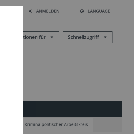
HEN
ANMELDEN
LANGUAGE
Informationen für
Schnellzugriff
minologisch-Kriminalpolitischer Arbeitskreis