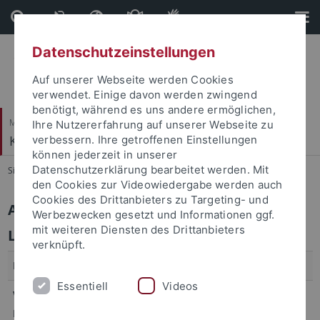
Direkt
Direkt
zum
zur
Inhalt
Fußleiste
Datenschutzeinstellungen
Auf unserer Webseite werden Cookies
verwendet. Einige davon werden zwingend
benötigt, während es uns andere ermöglichen,
Mathematisch-Naturwissenschaftliche Fakultät
Ihre Nutzererfahrung auf unserer Webseite zu
Kognitive Systeme
verbessern. Ihre getroffenen Einstellungen
können jederzeit in unserer
Datenschutzerklärung bearbeitet werden. Mit
Sie sind hier:
Startseite
...
WS 22/23
den Cookies zur Videowiedergabe werden auch
Cookies des Drittanbieters zu Targeting- und
Artificial Intelligence
Werbezwecken gesetzt und Informationen ggf.
mit weiteren Diensten des Drittanbieters
Lecture
verknüpft.
Professor
Prof. Dr. Andreas Zell
Essentiell
Videos
Visiting
Mi. 13:30 - 15:00
Hour