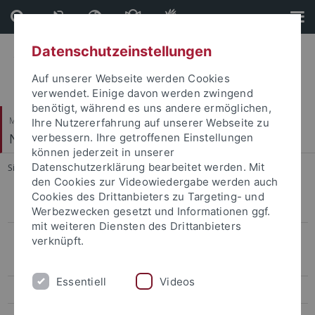
Direkt
Direkt
zum
zur
Inhalt
Fußleiste
Datenschutzeinstellungen
Auf unserer Webseite werden Cookies
verwendet. Einige davon werden zwingend
benötigt, während es uns andere ermöglichen,
Mathematisch-Naturwissenschaftliche Fakultät
Ihre Nutzererfahrung auf unserer Webseite zu
Neuronale Informationsverarbeitung
verbessern. Ihre getroffenen Einstellungen
können jederzeit in unserer
Datenschutzerklärung bearbeitet werden. Mit
Sie sind hier:
Startseite
...
Theories of Vision
den Cookies zur Videowiedergabe werden auch
Cookies des Drittanbieters zu Targeting- und
Bachelor
Werbezwecken gesetzt und Informationen ggf.
mit weiteren Diensten des Drittanbieters
Master
verknüpft.
Angewandte Statistik II
Essentiell
Videos
Cognitive Modeling