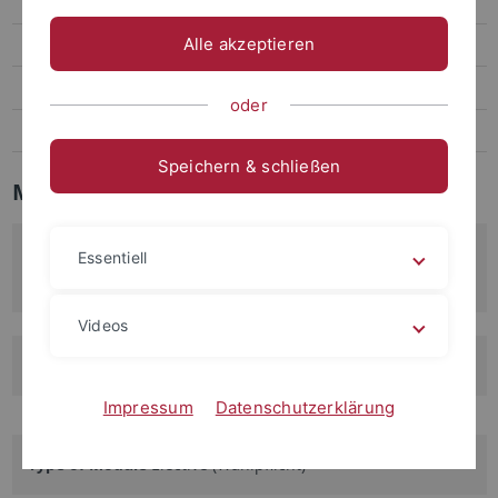
Psychophysical Methods
Alle akzeptieren
Spatial Vision
Theories of Vision
oder
Colour Vision & Material Perception
Speichern & schließen
Modules Master
Course title:
Essentiell
Theories of Vision
Videos
Module number
MKOGW22
Impressum
Datenschutzerklärung
Type of Module
Elective (Wahlpflicht)