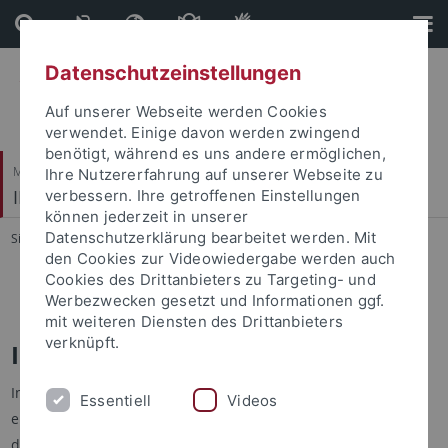
Direkt
Direkt
zum
zur
Inhalt
Fußleiste
Datenschutzeinstellungen
Auf unserer Webseite werden Cookies
verwendet. Einige davon werden zwingend
benötigt, während es uns andere ermöglichen,
Mathematisch-Naturwissenschaftliche Fakultät / Medizinische Fakultät
Ihre Nutzererfahrung auf unserer Webseite zu
IFIB – Interfakultäres Institut für Biochemie
verbessern. Ihre getroffenen Einstellungen
können jederzeit in unserer
Datenschutzerklärung bearbeitet werden. Mit
Sie sind hier:
Startseite
...
News
den Cookies zur Videowiedergabe werden auch
Cookies des Drittanbieters zu Targeting- und
News ticker
Werbezwecken gesetzt und Informationen ggf.
mit weiteren Diensten des Drittanbieters
verknüpft.
Institutskolloquium
Im Rahmen des Institutskolloquium des IFIB geben
Essentiell
Videos
eingeladene Wissenschaftler Einblicke in moderne Konzepte
der Biochemie, Struktur- und Molekularbiologie. Das