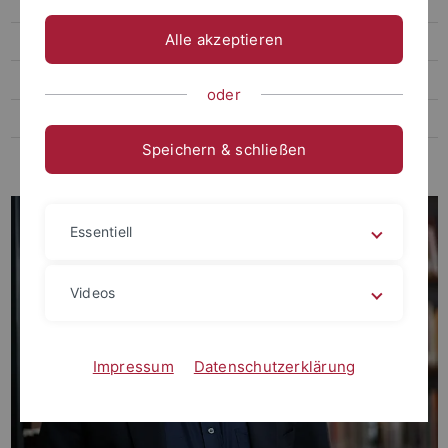
Thome, Markus, Prof. Dr. phil.
Alle akzeptieren
Ehemalige Gast- und Vertretungsprofessor:innen
Ehemalige Kustoden der Graphischen Sammlung
oder
Ehemalige Lehrbeauftragte
Speichern & schließen
Ehemalige MitarbeiterInnen
Essentiell
Videos
Impressum
Datenschutzerklärung