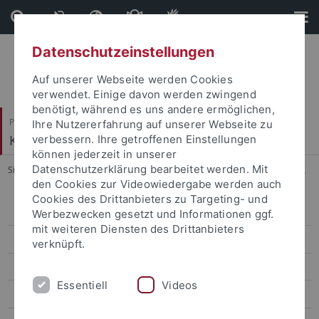
Direkt
Direkt
zum
zur
Inhalt
Fußleiste
Datenschutzeinstellungen
Auf unserer Webseite werden Cookies
verwendet. Einige davon werden zwingend
benötigt, während es uns andere ermöglichen,
Philosophische Fakultät
Ihre Nutzererfahrung auf unserer Webseite zu
Kunsthistorisches Institut
verbessern. Ihre getroffenen Einstellungen
können jederzeit in unserer
Datenschutzerklärung bearbeitet werden. Mit
Sie sind hier:
Startseite
...
Michalski, Sergiusz, Prof. Dr. phil. habil.
den Cookies zur Videowiedergabe werden auch
Cookies des Drittanbieters zu Targeting- und
Ehemalige ProfessorInnen
Werbezwecken gesetzt und Informationen ggf.
mit weiteren Diensten des Drittanbieters
Pawlak, Anna, Prof. Dr. phil.
verknüpft.
Michalski, Sergiusz, Prof. Dr. phil. habil.
Essentiell
Videos
Lange, Barbara, Prof. Dr. phil. habil.