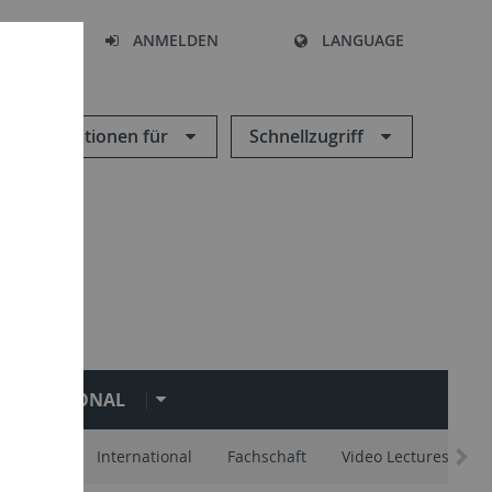
HEN
ANMELDEN
LANGUAGE
Informationen für
Schnellzugriff
NTERNATIONAL
d Advice
International
Fachschaft
Video Lectures