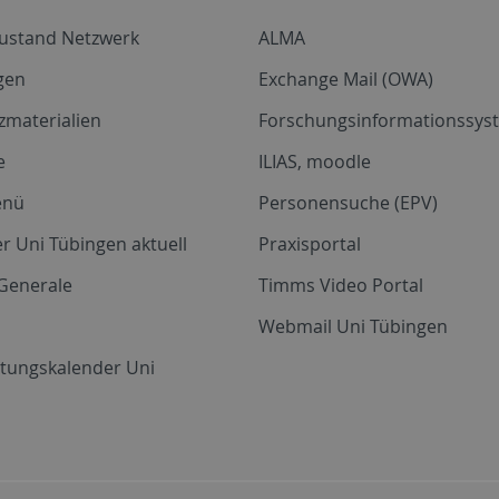
zustand Netzwerk
ALMA
gen
Exchange Mail (OWA)
zmaterialien
Forschungsinformationssyst
e
ILIAS, moodle
enü
Personensuche (EPV)
r Uni Tübingen aktuell
Praxisportal
Generale
Timms Video Portal
Webmail Uni Tübingen
ltungskalender Uni