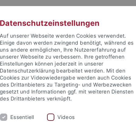
RACHE
UNI A-Z
KONTAKT
SUC
Datenschutzeinstellungen
Auf unserer Webseite werden Cookies verwendet.
Einige davon werden zwingend benötigt, während es
uns andere ermöglichen, Ihre Nutzererfahrung auf
unserer Webseite zu verbessern. Ihre getroffenen
Einstellungen können jederzeit in unserer
Datenschutzerklärung bearbeitet werden. Mit den
Cookies zur Videowiedergabe werden auch Cookies
des Drittanbieters zu Targeting- und Werbezwecken
gesetzt und Informationen ggf. mit weiteren Diensten
des Drittanbieters verknüpft.
CH
SECTIONS
FACULTY & STAFF
I
Essentiell
Videos
ogrammes
Lehramt GymPO
Thesis Supervision
Help an