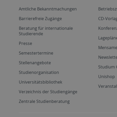
Amtliche Bekanntmachungen
Betriebs
Barrierefreie Zugänge
CD-Vorla
Beratung für internationale
Konferen
Studierende
Lageplän
Presse
Mensam
Semestertermine
Newslette
Stellenangebote
Studium 
Studienorganisation
Unishop
Universitätsbibliothek
Veransta
Verzeichnis der Studiengänge
Zentrale Studienberatung