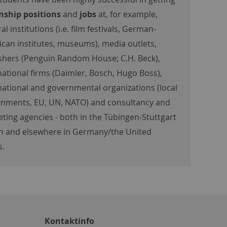
nship positions
and
jobs
at, for example,
al institutions (i.e. film festivals, German-
can institutes, museums), media outlets,
shers (Penguin Random House; C.H. Beck),
national firms (Daimler, Bosch, Hugo Boss),
national and governmental organizations (local
nments, EU, UN, NATO) and consultancy and
ting agencies - both in the Tübingen-Stuttgart
n and elsewhere in Germany/the United
s.
Kontaktinfo