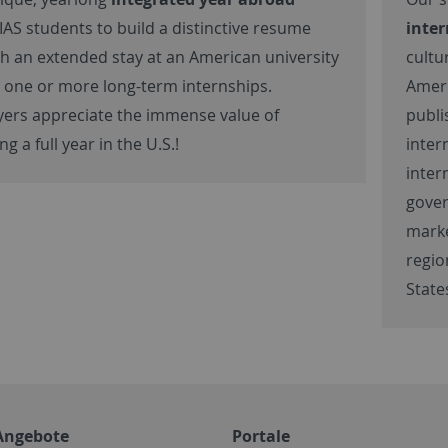
IAS students to build a distinctive resume
inter
h an extended stay at an American university
cultur
 one or more long-term internships.
Ameri
ers appreciate the immense value of
publi
g a full year in the U.S.!
inter
inter
gover
marke
regio
State
Angebote
Portale