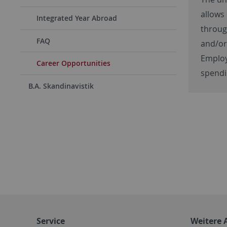
allows 
Integrated Year Abroad
throug
FAQ
and/or
Employ
Career Opportunities
spendin
B.A. Skandinavistik
Service
Weitere 