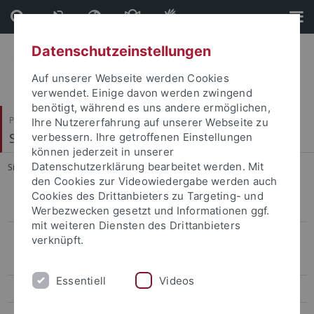
Direkt
Direkt
zum
zur
Inhalt
Fußleiste
Datenschutzeinstellungen
Auf unserer Webseite werden Cookies
verwendet. Einige davon werden zwingend
benötigt, während es uns andere ermöglichen,
Philosophische Fakultät
Ihre Nutzererfahrung auf unserer Webseite zu
Seminar für Sprachwissenschaft
verbessern. Ihre getroffenen Einstellungen
können jederzeit in unserer
Datenschutzerklärung bearbeitet werden. Mit
Sie sind hier:
Startseite
...
Mitarbeitende
den Cookies zur Videowiedergabe werden auch
Cookies des Drittanbieters zu Targeting- und
Projekte
Werbezwecken gesetzt und Informationen ggf.
mit weiteren Diensten des Drittanbieters
Mitarbeitende
verknüpft.
Asya Achimova
Essentiell
Videos
Ivan Rygaev