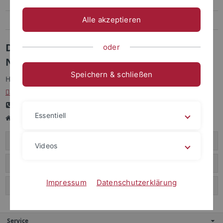
Laura Friedrich
Alle akzeptieren
Gemma Seghi
Dr. Asya Achimova,
oder
Nachwuchsgruppenleiterin
Speichern & schließen
Homepage:
https://asya-achimova.github.io
asya.achimova
@uni-tuebingen.de
Tel.: 07071 73953
Essentiell
Room 286
Ivan Rygaev
Videos
Laura Friedrich
Impressum
Datenschutzerklärung
Gemma Seghi
Service