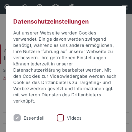
Direkt
Direkt
zum
zur
Inhalt
Fußleiste
Datenschutzeinstellungen
Auf unserer Webseite werden Cookies
verwendet. Einige davon werden zwingend
benötigt, während es uns andere ermöglichen,
Wirtschafts- und Sozialwissenschaftliche Fakultät
Ihre Nutzererfahrung auf unserer Webseite zu
Institut für Politikwissenschaft
verbessern. Ihre getroffenen Einstellungen
können jederzeit in unserer
Datenschutzerklärung bearbeitet werden. Mit
Sie sind hier:
Startseite
...
den Cookies zur Videowiedergabe werden auch
Zur Person von apl. Professor Dr. Dr. Jörg Tremmel
Cookies des Drittanbieters zu Targeting- und
Werbezwecken gesetzt und Informationen ggf.
mit weiteren Diensten des Drittanbieters
Zur Person von apl. Professor Dr. Dr. Jörg Tremmel
verknüpft.
CV Prof. Tremmel
Essentiell
Videos
Wissenschaftliche Monographien
Sammelbände