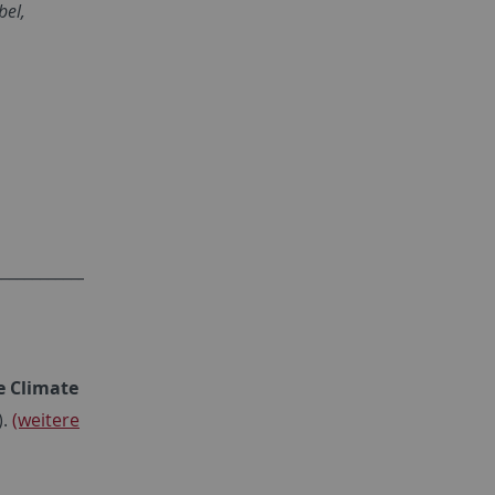
bel,
_______________________________________
e Climate
).
(weitere