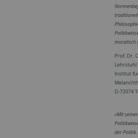
Normenbegr
traditionel
Philosophi
Politikwis
moralisch r
Prof. Dr. 
Lehrstuhl 
Institut f
Melanchth
D-72074 
»Mit seine
Politikwis
der Politik