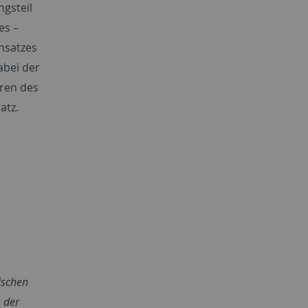
gsteil
es –
nsatzes
abei der
hren des
atz.
tischen
 der