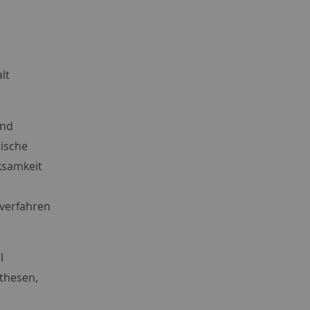
lt
end
tische
ksamkeit
 verfahren
l
othesen,