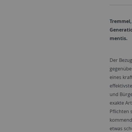
Tremmel, 
Generati
mentis.
Der Bezug
gegenüber
eines kra
effektivst
und Bürge
exakte Ar
Pflichten 
kommende
etwas schu