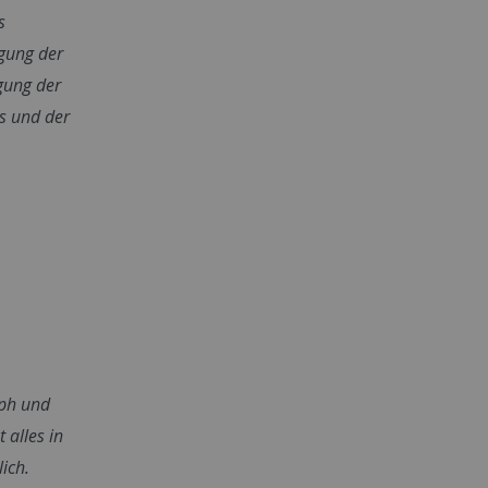
s
igung der
igung der
ns und der
oph und
 alles in
ich.