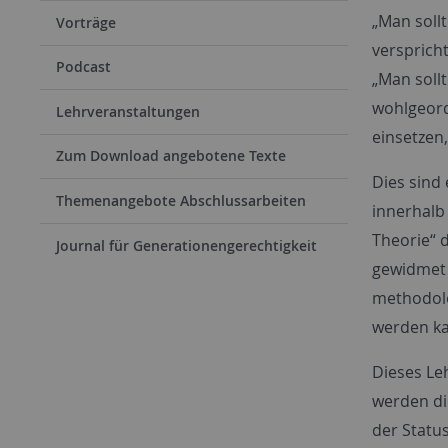
„Man sollt
Vorträge
verspricht
Podcast
„Man soll
wohlgeord
Lehrveranstaltungen
einsetzen
Zum Download angebotene Texte
Dies sind
Themenangebote Abschlussarbeiten
innerhalb 
Theorie“ 
Journal für Generationengerechtigkeit
gewidmet 
methodolo
werden k
Dieses Leh
werden di
der Statu