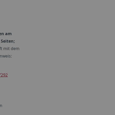
gen am
 Seiten;
ift mit dem
inweis:
7292
an