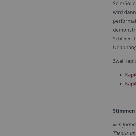
Sein/Soll
wird dann
performat
demonstri
Schleier 
Unabhängi
Zwei Kapit
Kapi
Kapi
Stimmen
»Ein formal
Theorie un