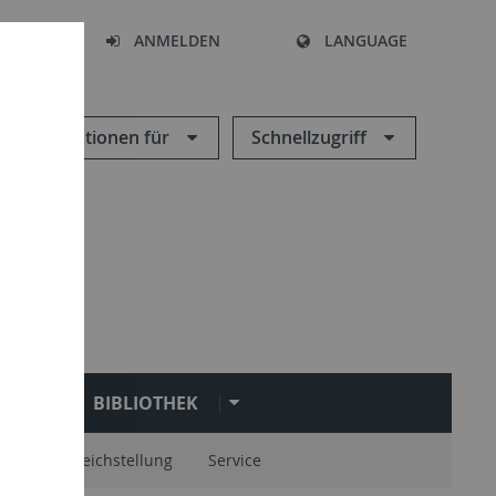
HEN
ANMELDEN
LANGUAGE
Informationen für
Schnellzugriff
N
BIBLIOTHEK
onen
Gleichstellung
Service