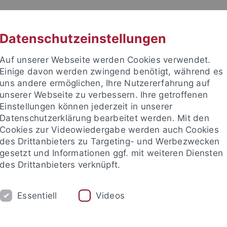
RACHE
UNI A-Z
KONTAKT
SUC
Datenschutzeinstellungen
Auf unserer Webseite werden Cookies verwendet.
Einige davon werden zwingend benötigt, während es
uns andere ermöglichen, Ihre Nutzererfahrung auf
unserer Webseite zu verbessern. Ihre getroffenen
Einstellungen können jederzeit in unserer
e Fakultät
Datenschutzerklärung bearbeitet werden. Mit den
nschaft
Cookies zur Videowiedergabe werden auch Cookies
des Drittanbieters zu Targeting- und Werbezwecken
gesetzt und Informationen ggf. mit weiteren Diensten
des Drittanbieters verknüpft.
UNG
INTERNATIONAL
BEWERBER/INNE
Essentiell
Videos
ende
Leitbild des Instituts
Profil des Instituts
Publikati