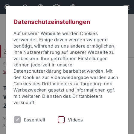
Direkt
Direkt
zum
zur
Inhalt
Fußleiste
Datenschutzeinstellungen
Auf unserer Webseite werden Cookies
verwendet. Einige davon werden zwingend
benötigt, während es uns andere ermöglichen,
Zentrum für Islamische Theologie (ZITh)
Ihre Nutzererfahrung auf unserer Webseite zu
verbessern. Ihre getroffenen Einstellungen
Sie sind hier:
Startseite
...
können jederzeit in unserer
Datenschutzerklärung bearbeitet werden. Mit
World Congress of Middle Eastern Studies 2014 (WOCMES)
den Cookies zur Videowiedergabe werden auch
Cookies des Drittanbieters zu Targeting- und
Teilnahme einer Delegation des ZiTh beim
Werbezwecken gesetzt und Informationen ggf.
World Congress of Middle Eastern Studies
mit weiteren Diensten des Drittanbieters
verknüpft.
2014 (WOCMES)
von Serkan Ince, Samer Rashwani und Ruggero Vimercati
Essentiell
Videos
Sanseverino