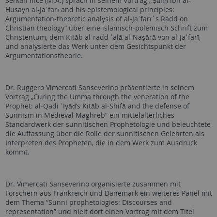
Serkan Ince (M.A.) sprach in seinem Vortrag „Ṣāliḥ ibn al-
Ḥusayn al-Jaʿfarī and his epistemological principles:
Argumentation-theoretic analysis of al-Jaʿfarī`s Radd on
Christian theology“ über eine islamisch-polemisch Schrift zum
Christentum, dem Kitāb al-radd ʿalā al-Naṣārā von al-Jaʿfarī,
und analysierte das Werk unter dem Gesichtspunkt der
Argumentationstheorie.
Dr. Ruggero Vimercati Sanseverino präsentierte in seinem
Vortrag „Curing the Umma through the veneration of the
Prophet: al-Qadi ʿIyāḍ’s Kitāb al-Shifā and the defense of
Sunnism in Medieval Maghreb” ein mittelalterliches
Standardwerk der sunnitischen Prophetologie und beleuchtete
die Auffassung über die Rolle der sunnitischen Gelehrten als
Interpreten des Propheten, die in dem Werk zum Ausdruck
kommt.
Dr. Vimercati Sanseverino organisierte zusammen mit
Forschern aus Frankreich und Dänemark ein weiteres Panel mit
dem Thema “Sunni prophetologies: Discourses and
representation” und hielt dort einen Vortrag mit dem Titel