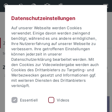
Direkt
Direkt
zum
zur
Inhalt
Fußleiste
Datenschutzeinstellungen
Auf unserer Webseite werden Cookies
verwendet. Einige davon werden zwingend
benötigt, während es uns andere ermöglichen,
Zentrum für Islamische Theologie (ZITh)
Ihre Nutzererfahrung auf unserer Webseite zu
verbessern. Ihre getroffenen Einstellungen
Sie sind hier:
Startseite
...
1
können jederzeit in unserer
Datenschutzerklärung bearbeitet werden. Mit
den Cookies zur Videowiedergabe werden auch
ZITH-Newsletter Nr. 1/2015: Publikationen
Cookies des Drittanbieters zu Targeting- und
Werbezwecken gesetzt und Informationen ggf.
Gündoğdu
, Birol. “A Boiling
mit weiteren Diensten des Drittanbieters
Cauldron of Conflicts and
verknüpft.
Cooperation: the Question
of Two Distinct Societies
Essentiell
Videos
during and after the Morea
Rebellion of 1770.” In