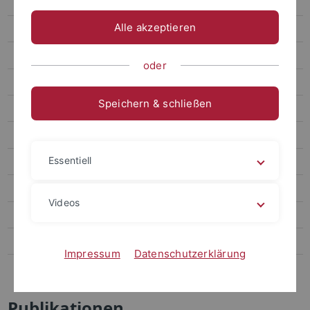
Prof. Santangelo (Abteilung Hochenergieastrophysik)
Alle akzeptieren
Prof. Stelzer (Abteilung Weltraumgestützte Astrophysik)
Publikationen
oder
Jahresberichte
Speichern & schließen
Laufende Projekte
Abgeschlossene Projekte
Essentiell
Einrichtungen
Öffentlichkeitsarbeit
Videos
Schulen
Kontakt
Impressum
Datenschutzerklärung
Intern
Publikationen