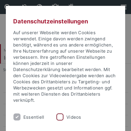
Direkt
Direkt
zum
zur
Inhalt
Fußleiste
Datenschutzeinstellungen
Auf unserer Webseite werden Cookies
verwendet. Einige davon werden zwingend
benötigt, während es uns andere ermöglichen,
Mathematisch-Naturwissenschaftliche Fakultät
Ihre Nutzererfahrung auf unserer Webseite zu
Institut für Astronomie & Astrophysik
verbessern. Ihre getroffenen Einstellungen
können jederzeit in unserer
Datenschutzerklärung bearbeitet werden. Mit
Sie sind hier:
Startseite
...
Publikationen
den Cookies zur Videowiedergabe werden auch
Cookies des Drittanbieters zu Targeting- und
Aktuelles
Werbezwecken gesetzt und Informationen ggf.
mit weiteren Diensten des Drittanbieters
Studium
verknüpft.
Forschung
Essentiell
Videos
Prof. Werner (Abteilung Astronomie)